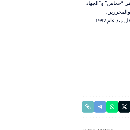
لقطاع ينتمون لحركتي “حماس” و”الجهاد
والمحررين.