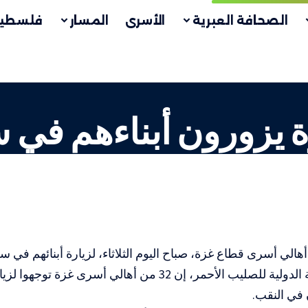
الصحافة العبرية
الأسرى
المسار
فلسطين
 يزورون أبناءهم في
في النقب.