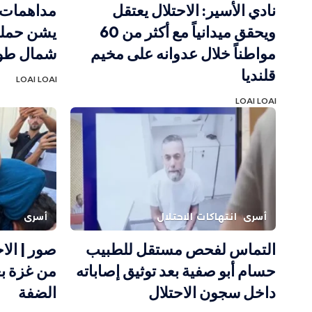
نادي الأسير: الاحتلال يعتقل
مداهمات و
ويحقق ميدانياً مع أكثر من 60
يشن حملة
مواطناً خلال عدوانه على مخيم
شمال طو
قلنديا
LOAI LOAI
LOAI LOAI
أسرى
انتهاكات الاحتلال
أسرى
التماس لفحص مستقل للطبيب
حسام أبو صفية بعد توثيق إصاباته
من غزة بع
داخل سجون الاحتلال
الضفة