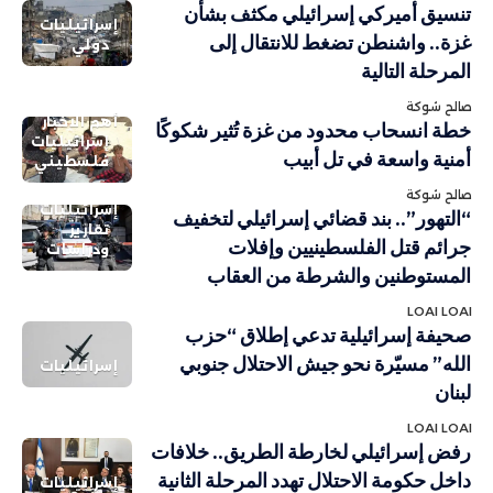
تنسيق أميركي إسرائيلي مكثف بشأن
إسرائيليات
غزة.. واشنطن تضغط للانتقال إلى
دولي
المرحلة التالية
صالح شوكة
أهم الاخبار
خطة انسحاب محدود من غزة تُثير شكوكًا
إسرائيليات
أمنية واسعة في تل أبيب
فلسطيني
صالح شوكة
إسرائيليات
“التهور”.. بند قضائي إسرائيلي لتخفيف
تقارير
جرائم قتل الفلسطينيين وإفلات
ودراسات
المستوطنين والشرطة من العقاب
LOAI LOAI
صحيفة إسرائيلية تدعي إطلاق “حزب
الله” مسيّرة نحو جيش الاحتلال جنوبي
إسرائيليات
لبنان
LOAI LOAI
رفض إسرائيلي لخارطة الطريق.. خلافات
داخل حكومة الاحتلال تهدد المرحلة الثانية
إسرائيليات