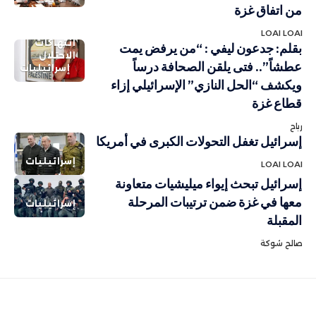
من اتفاق غزة
LOAI LOAI
انتهاكات
بقلم: جدعون ليفي : “من يرفض يمت
الاحتلال
عطشاً”.. فتى يلقن الصحافة درساً
إسرائيليات
ويكشف “الحل النازي” الإسرائيلي إزاء
قطاع غزة
رباح
إسرائيل تغفل التحولات الكبرى في أمريكا
إسرائيليات
LOAI LOAI
إسرائيل تبحث إيواء ميليشيات متعاونة
معها في غزة ضمن ترتيبات المرحلة
إسرائيليات
المقبلة
صالح شوكة