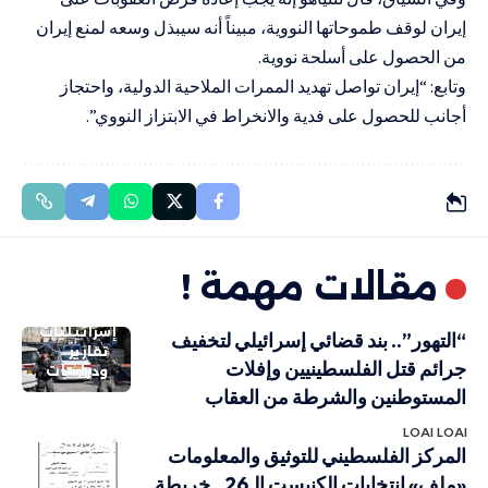
إيران لوقف طموحاتها النووية، مبيناً أنه سيبذل وسعه لمنع إيران
من الحصول على أسلحة نووية.
وتابع: “إيران تواصل تهديد الممرات الملاحية الدولية، واحتجاز
أجانب للحصول على فدية والانخراط في الابتزاز النووي”.
مقالات مهمة !
إسرائيليات
“التهور”.. بند قضائي إسرائيلي لتخفيف
تقارير
جرائم قتل الفلسطينيين وإفلات
ودراسات
المستوطنين والشرطة من العقاب
LOAI LOAI
أهم الاخبار
المركز الفلسطيني للتوثيق والمعلومات
تقارير
«ملف» انتخابات الكنيست الـ26.. خريطة
ودراسات