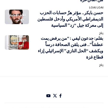
LOAI LOAI
حسن بايكر.. مؤثر هزّ حسابات الحزب
أهم الاخبار
الديمقراطي الأمريكي وأدخل فلسطين
دولي
إلى معركة جيل “زد” السياسية
رباح
انتهاكات
بقلم: جدعون ليفي : “من يرفض يمت
الاحتلال
عطشاً”.. فتى يلقن الصحافة درساً
إسرائيليات
ويكشف “الحل النازي” الإسرائيلي إزاء
قطاع غزة
رباح