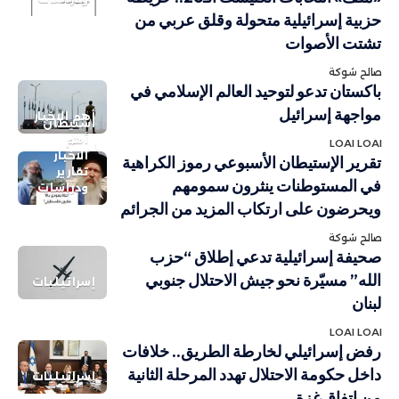
حزبية إسرائيلية متحولة وقلق عربي من
تشتت الأصوات
صالح شوكة
باكستان تدعو لتوحيد العالم الإسلامي في
مواجهة إسرائيل
أهم الاخبار
استيطان
أهم
LOAI LOAI
الاخبار
تقرير الإستيطان الأسبوعي رموز الكراهية
تقارير
في المستوطنات ينثرون سمومهم
ودراسات
ويحرضون على ارتكاب المزيد من الجرائم
صالح شوكة
صحيفة إسرائيلية تدعي إطلاق “حزب
الله” مسيّرة نحو جيش الاحتلال جنوبي
إسرائيليات
لبنان
LOAI LOAI
رفض إسرائيلي لخارطة الطريق.. خلافات
داخل حكومة الاحتلال تهدد المرحلة الثانية
إسرائيليات
من اتفاق غزة