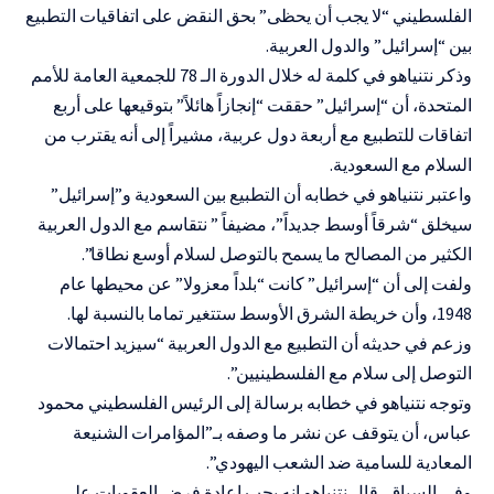
الفلسطيني “لا يجب أن يحظى” بحق النقض على اتفاقيات التطبيع
بين “إسرائيل” والدول العربية.
وذكر نتنياهو في كلمة له خلال الدورة الـ 78 للجمعية العامة للأمم
المتحدة، أن “إسرائيل” حققت “إنجازاً هائلاً” بتوقيعها على أربع
اتفاقات للتطبيع مع أربعة دول عربية، مشيراً إلى أنه يقترب من
السلام مع السعودية.
واعتبر نتنياهو في خطابه أن التطبيع بين السعودية و”إسرائيل”
سيخلق “شرقاً أوسط جديداً”، مضيفاً ” نتقاسم مع الدول العربية
الكثير من المصالح ما يسمح بالتوصل لسلام أوسع نطاقا”.
ولفت إلى أن “إسرائيل” كانت “بلداً معزولا” عن محيطها عام
1948، وأن خريطة الشرق الأوسط ستتغير تماما بالنسبة لها.
وزعم في حديثه أن التطبيع مع الدول العربية “سيزيد احتمالات
التوصل إلى سلام مع الفلسطينيين”.
وتوجه نتنياهو في خطابه برسالة إلى الرئيس الفلسطيني محمود
عباس، أن يتوقف عن نشر ما وصفه بـ”المؤامرات الشنيعة
المعادية للسامية ضد الشعب اليهودي”.
وفي السياق، قال نتنياهو إنه يجب إعادة فرض العقوبات على