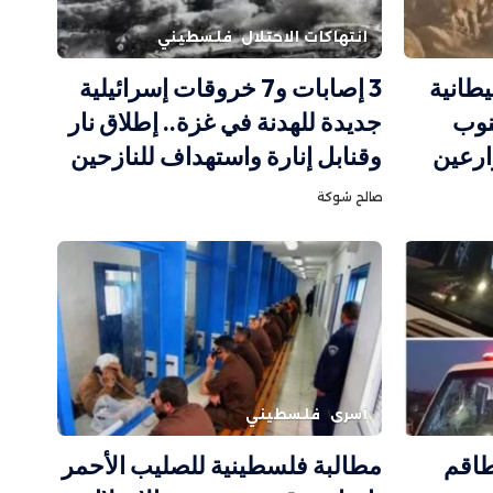
انتهاكات الاحتلال
فلسطيني
يطانية
3 إصابات و7 خروقات إسرائيلية
نوب
جديدة للهدنة في غزة.. إطلاق نار
ارعين
وقنابل إنارة واستهداف للنازحين
صالح شوكة
أسرى
فلسطيني
طاقم
مطالبة فلسطينية للصليب الأحمر