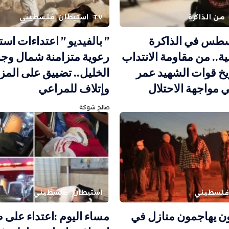
من الذاكرة
TV
استيطان
فلسطيني
سطس في الذاكرة
” بالفيديو ” اعتداءات است
ة.. من مقاومة الانتداب
رعوية متزامنة شمال وج
خ قوات الشهيد عمر
الخليل.. تضييق على المز
 مواجهة الاحتلال
وإتلاف للمراعي
صالح شوكة
لسطيني
استيطان
فلسطيني
 يهاجمون منازل في
مساء اليوم :اعتداء على 