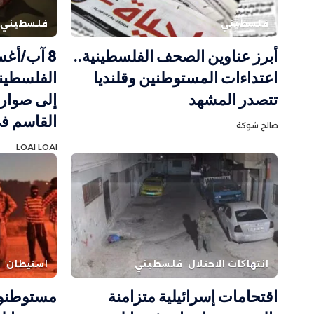
فلسطيني
فلسطيني
أبرز عناوين الصحف الفلسطينية..
8 آب/أغ
اعتداءات المستوطنين وقلنديا
الفلسطيني
تتصدر المشهد
إلى صواري
القاسم في
صالح شوكة
LOAI LOAI
انتهاكات الاحتلال
فلسطيني
استيطان
ف
اقتحامات إسرائيلية متزامنة
مستوطنون