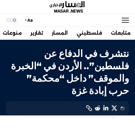
Aa
متابعات
فلسطيني
المسار
تقارير
منوعات
نتشرف في الدفاع عن
فلسطين”.. الأردن في “الخبرة
والموقف” داخل “محكمة”
حرب إبادة غزة
أهم الاخبار
عربي
LAST UPDATED: 10 يناير، 2024 5:21 م