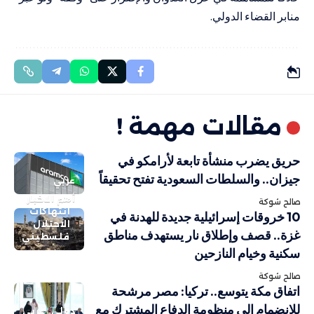
منابر القضاء الدولي.
مقالات مهمة !
حريق يضرب منشأة تابعة لأرامكو في
جيزان.. والسلطات السعودية تفتح تحقيقاً
عربي
أهم الاخبار
صالح شوكة
انتهاكات
10 خروقات إسرائيلية جديدة للهدنة في
الاحتلال
غزة.. قصف وإطلاق نار يستهدف مناطق
فلسطيني
سكنية وخيام النازحين
صالح شوكة
اتفاق مكة يتوسع.. تركيا: مصر مرشحة
للانضمام إلى منظومة الدفاع المشترك مع
دولي
عربي