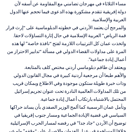
مساء الثلاثاء في مهرجان تضامني مع المقاومة عن أسفه لأن
دولة إفريقية تتقدم مشكورة بهذه الدعوى فيما تحجم عنها الدول
العربية والإسلامية.
والمرجح أن يعتمد الأردني في خطوته الدبلوماسية على “إرث قرار
قمة الرياض” العربية الإسلامية في حال إثارة التساؤلات لاحقا.
واتخذت عمان كل الترتيبات اللازمة لفتح “نافذة خاصة” لها هذه
المرة على مداولات القضاء الدولي في مسألة “تدابير الاحتراز من
أعمال إبادة جماعية”.
ويعتقد أن طاقم دبلوماسي أردني مختص كلف بالمتابعة.
والأهم طبعا أن مرجعية أردنية كبيرة في مجال القانون الدولي
وذات خبرة طويلة ستكون موجودة وفي الاطلاع وبمكان قريب
من تلك المداولات العالمية النادرة تحت عنوان تجريم إسرائيل
المحتمل بالاشتباه بارتكاب أعمال إبادة جماعية.
وتأمل عمان الرسمية كما ألمح الوزير الصفدي بأن يساند حراكها
السياسي في قضية الإبادة الجماعية ومسار جنوب إفريقيا في
توضيح أن الأردن “جاد جدا” في رفضه لمسار الحرب الإسرائيلية
خلافا للمساهمة في عزل العدوان والإصرار على “وقفه” ولو عبر