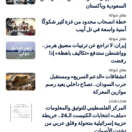
السعودية وباكستان
صالح شوكة
أهم الاخبار
خطة انسحاب محدود من غزة تُثير شكوكًا
إسرائيليات
أمنية واسعة في تل أبيب
فلسطيني
صالح شوكة
إيران: لا تراجع عن ترتيبات مضيق هرمز..
أهم الاخبار
وواشنطن ستدفع «تكاليف باهظة» إذا
دولي
رفضت
صالح شوكة
انشقاقات «الدعم السريع» ومستقبل
حرب السودان.. تصدّع داخلي يعيد رسم
عربي
موازين المعركة
LOAI LOAI
أهم الاخبار
المركز الفلسطيني للتوثيق والمعلومات
تقارير
«ملف» انتخابات الكنيست الـ26.. خريطة
ودراسات
حزبية إسرائيلية متحولة وقلق عربي من
تشتت الأصوات