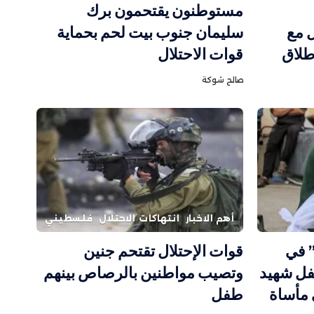
مستوطنون يقتحمون برك
 مع
سليمان جنوب بيت لحم بحماية
طلاق
قوات الاحتلال
صالح شوكة
أهم الاخبار
انتهاكات الاحتلال
فلسطيني
” في
قوات الإحتلال تقتحم جنين
ليونيسف: 300 طفل شهيد
وتصيب مواطنين بالرصاص بينهم
 مأساة
طفل