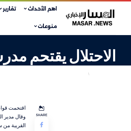
اهم الأحداث
تقارير
منوعات
الاحتلال يقتحم مدرسة
انتهاكات الاحتلال
تربية وتعليم
LAST UPDATED: 16 يناير، 2024 6:57 م
اقتحمت قوات 
SHARE
وقال مدير ال
القريبة من س