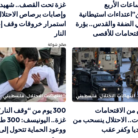
اعات الأربع
غزة تحت القصف.. شهيد
اعتداءات استيطانية
وإصابات برصاص الاحتلال
 الضفة والقدس.. بؤرة
استمرار خروقات وقف إ
قتحامات للأقصى
النار
صالح شوكة
انتهاكات الاحتلال
فلسطيني
انتهاكات الاحتلال
فلسطيني
 من الاقتحامات
300 يوم من “وقف النار
ات.. الاحتلال ينسحب من
غزة.. ا
يا وكفر عقب
ووعود الحماية تتحول إلى