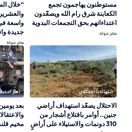
مستوطنون يهاجمون تجمع
“خلال الس
الكعابنة شرق رام الله ويصعّدون
والعشرين”
اعتداءاتهم بحق التجمعات البدوية
واسعة في
جديدة وا
صالح شوكة
صالح شوكة
انتهاكات الاحتلال
أهم الاخبار
الاحتلال يصعّد استهداف أراضي
بعد يومين
جنين.. أوامر باقتلاع أشجار من
والاعتقال
310 دونمات والاستيلاء على أراضٍ
مخيم قلند