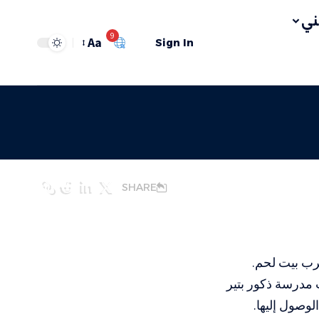
ي
9
Aa
Sign In
SHARE
غرب بيت لحم.
 مدرسة ذكور بتير
وصول إليها.