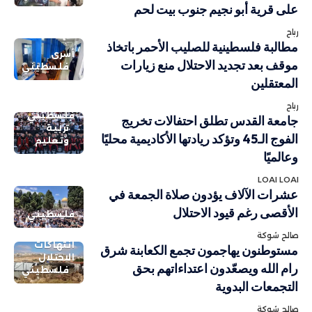
على قرية أبو نجيم جنوب بيت لحم
رباح
مطالبة فلسطينية للصليب الأحمر باتخاذ
أسرى
موقف بعد تجديد الاحتلال منع زيارات
فلسطيني
المعتقلين
رباح
فلسطيني
جامعة القدس تطلق احتفالات تخريج
تربية
الفوج الـ45 وتؤكد ريادتها الأكاديمية محليًا
وتعليم
وعالميًا
LOAI LOAI
عشرات الآلاف يؤدون صلاة الجمعة في
الأقصى رغم قيود الاحتلال
فلسطيني
صالح شوكة
انتهاكات
مستوطنون يهاجمون تجمع الكعابنة شرق
الاحتلال
رام الله ويصعّدون اعتداءاتهم بحق
فلسطيني
التجمعات البدوية
صالح شوكة