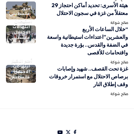
هيئة الأسرى: تحديد أماكن احتجاز 29
أسرى
معتقلاً من غزة في سجون الاحتلال
فلسطيني
استيطان
صالح شوكة
انتهاكات
“خلال الساعات الأربع
الاحتلال
والعشرين”اعتداءات استيطانية واسعة
فلسطيني
في الضفة والقدس.. بؤرة جديدة
واقتحامات للأقصى
أهم الاخبار
صالح شوكة
انتهاكات
غزة تحت القصف.. شهيد وإصابات
الاحتلال
برصاص الاحتلال مع استمرار خروقات
فلسطيني
وقف إطلاق النار
صالح شوكة