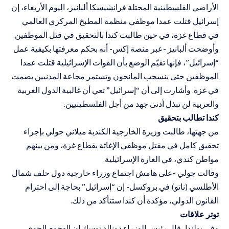
الأراضي الفلسطينية المحتلة فرانشيسكا ألبانيز، اليوم الأربعاء، إن
إسرائيل قتلت عمدا موظفي منظمة المطبخ المركزي العالمي
في قطاع غزة، في حين طالبت كندا بالتحقيق في قتل الموظفين.
وأوضحت ألبانيز -عبر منصة إكس- أنه بحكم معرفتها بكيفية عمل
“إسرائيل”، فإنها تقيّم الوضع بأن القوات الإسرائيلية قتلت عمدا
الموظفين حتى ينسحب المانحون وتستمر مجاعة المدنيين بصمت
في غزة. وأشارت إلى أن “إسرائيل” تعي أن غالبية الدول الغربية
والعربية لن تبذل أدنى جهد من أجل الفلسطينيين.
كندا تطالب بتحقيق
من جهتها، طالبت وزيرة الخارجية الكندية ميلاني جولي بإجراء
تحقيق كامل في مقتل موظفي الإغاثة بقطاع غزة، ومن بينهم
مواطن كندي، في الغارة الإسرائيلية.
وقالت جولي -على هامش اجتماع وزراء خارجية دول حلف شمال
الأطلسي (ناتو) في بروكسل- إن “إسرائيل” بحاجة إلى احترام
القانون الدولي، مؤكدة أن كندا ستتأكد من ذلك.
توتر علاقات
وفي بولندا، قال رئيس الوزراء دونالد توسك إن الهجوم الجوي