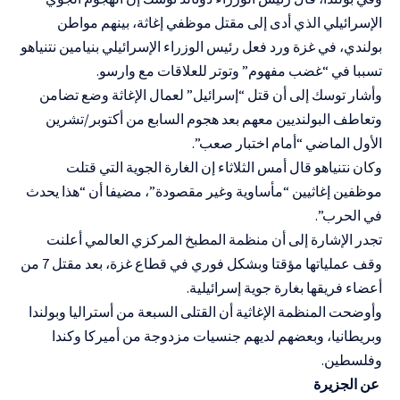
الإسرائيلي الذي أدى إلى مقتل موظفي إغاثة، بينهم مواطن
بولندي، في غزة ورد فعل رئيس الوزراء الإسرائيلي بنيامين نتنياهو
تسببا في “غضب مفهوم” وتوتر للعلاقات مع وارسو.
وأشار توسك إلى أن قتل “إسرائيل” لعمال الإغاثة وضع تضامن
وتعاطف البولنديين معهم بعد هجوم السابع من أكتوبر/تشرين
الأول الماضي “أمام اختبار صعب”.
وكان نتنياهو قال أمس الثلاثاء إن الغارة الجوية التي قتلت
موظفين إغاثيين “مأساوية وغير مقصودة”، مضيفا أن “هذا يحدث
في الحرب”.
تجدر الإشارة إلى أن منظمة المطبخ المركزي العالمي أعلنت
وقف عملياتها مؤقتا وبشكل فوري في قطاع غزة، بعد مقتل 7 من
أعضاء فريقها بغارة جوية إسرائيلية.
وأوضحت المنظمة الإغاثية أن القتلى السبعة من أستراليا وبولندا
وبريطانيا، وبعضهم لديهم جنسيات مزدوجة من أميركا وكندا
وفلسطين.
عن الجزيرة