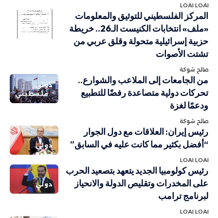
LOAI LOAI
أهم الاخبار
المركز الفلسطيني للتوثيق والمعلومات
تقارير
«ملف» انتخابات الكنيست الـ26.. خريطة
ودراسات
حزبية إسرائيلية متحولة وقلق عربي من
تشتت الأصوات
صالح شوكة
من الجامعات إلى الملاعب والشوارع..
دولي
تحركات دولية متصاعدة رفضًا للتطبيع
فلسطيني
ودعمًا لغزة
صالح شوكة
رئيس إيران: العلاقات مع دول الجوار
“أفضل بكثير مما كانت عليه في السابق”
دولي
LOAI LOAI
رئيس كولومبيا الجديد يتعهد بتصعيد الحرب
على المخدرات وتقليص الدولة والانحياز
دولي
لبرنامج ترامب
LOAI LOAI