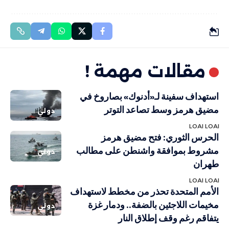
مقالات مهمة !
استهداف سفينة لـ«أدنوك» بصاروخ في
مضيق هرمز وسط تصاعد التوتر
دولي
LOAI LOAI
الحرس الثوري: فتح مضيق هرمز
مشروط بموافقة واشنطن على مطالب
دولي
طهران
LOAI LOAI
الأمم المتحدة تحذر من مخطط لاستهداف
مخيمات اللاجئين بالضفة.. ودمار غزة
دولي
يتفاقم رغم وقف إطلاق النار