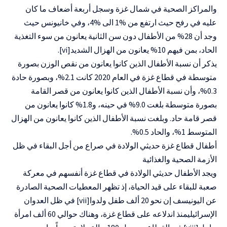
والمراكز الصحية في شمال غزة وسجل أربعة أضعاف ما كان
عليه في رفح حيث ارتفع من %1 الى %4، وفي خانيونس حيث
وجد أن 28% من الأطفال دون سن الثانية يعانون من سوء التغذية
الحاد، بمن فيهم 10% يعانون من الهزال الشديد[vi].
يذكر أن نسبة الأطفال الذين كانوا يعانون من نقص الوزن بصورة
متوسطة في قطاع غزة في العام 2020 كانت 2.1%، وبصورة حادة
0.3%، وأن نسبة الأطفال الذين كانوا يعانون من قصر القامة
بصورة متوسطة بلغت 9.0% في حينه، و1.8% كانوا يعانون من
قصر قامة حاد. وبلغت نسبة الأطفال الذين كانوا يعانون من الهزال
المتوسط 1%، والحاد 0.5%.
أطفال قطاع غزة حديثي الولادة في صراع من أجل البقاء في ظل
الأزمة الصحية والغذائية
ويجد الأطفال حديثي الولادة في قطاع غزة أنفسهم في معركة
صعبة للبقاء على قيد الحياة، إذ تظهر المعطيات الصحية الصادرة
عن اليونيسف إن نحو 20 ألف طفل ولدوا[vii] في ظل العدوان
الإسرائيليمنذ اندلاعه على قطاع غزة، وهناك حوالي 60 ألف امرأة