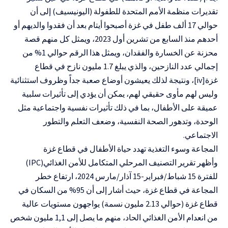
تقديرات منظمة الأمم المتحدة للطفولة (اليونيسيف) إلى أن
حوالي 17 ألف طفل في غزة أصبحوا أيتام بعد أن فقدوا والديهم أو
أحدهم منذ السابع من تشرين أول 2023، ويمثل كل منهم قصة
محزنة عن الخسارة والفقدان، ويمثل هذا الرقم حوالي 1% من
إجمالي عدد النازحين، والذي يبلغ 1.7 مليون نازح في قطاع
غزة[iv]، ونتيجة لذلك يعيشون أوضاع صعبة جداً وظروف استثنائية
وليس لهم مأوى حقيقي لهم، يمكن أن يؤدي إلى تأثيرات سلبية
عميقة على الأطفال، بما في ذلك تأثيرات نفسية واجتماعية مثل
الوحدة، وتدهور الصحة النفسية، وضعف التعلم والتطور
الاجتماعي.
المجاعة وسوء التغذية تهدد حياة الأطفال في قطاع غزة
وأظهر تقرير التصنيف المرحلي المتكامل للأمن الغذائي(IPC)
للفترة 15 شباط/فبراير-15 آذار/مارس 2024، ارتفاع خطر
المجاعة في قطاع غزة، حيث أشار إلى أن 95% من السكان في
قطاع غزة (حوالي 2.13 مليون نسمة) يواجهون مستويات عالية
من انعدام الأمن الغذائي الحاد، منهم ما يصل إلى 1,1 مليون شخص