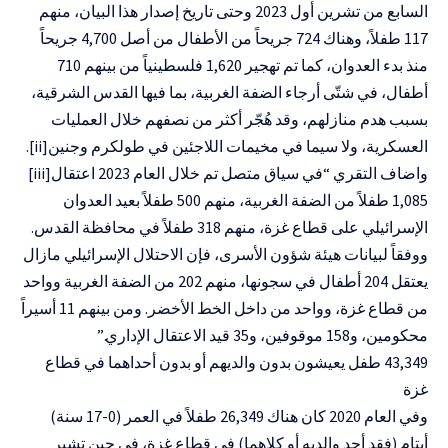
السابع من تشرين أول 2023 وحتى تاريخ إصدار هذا البيان، منهم
117 طفلاً، وهناك 724 جريحاً من الأطفال من أصل 4,700 جريحاً
منذ بدء العدوان، كما تم تهجير 1,620 فلسطينياً من بينهم 710
أطفال، في شتّى أرجاء الضفة الغربية، بما فيها القدس الشرقية،
بسبب هدم منازلهم، وقد هُجّر أكثر من نصفهم خلال العمليات
العسكرية، ولا سيما في مخيمات اللاجئين في طولكرم وجنين[ii].
واضاف التقري “في سياق متصل تم خلال العام 2023 اعتقال[iii]
1,085 طفلاً من الضفة الغربية، منهم 500 طفلاً بعيد العدوان
الإسرائيلي على قطاع غزة، منهم 318 طفلاً في محافظة القدس.
ووفقاً لبيانات هيئة شؤون الأسرى، فإن الاحتلال الإسرائيلي مازال
يعتقل 204 أطفال في سجونها، منهم 202 من الضفة الغربية وواحد
من قطاع غزة، وواحد من داخل الخط الأخضر. ومن بينهم 11 أسيراً
محكومين، و158 موقوفين، و35 قيد الاعتقال الإداري.”
43,349 طفل يعيشون بدون والديهم أو بدون أحداهما في قطاع
غزة
وفي العام 2020 كان هناك 26,349 طفلاً في العمر (0-17 سنة)
أيتام (فقد أحد والديه أو كلاهما) في قطاع غزة، في حين تشير