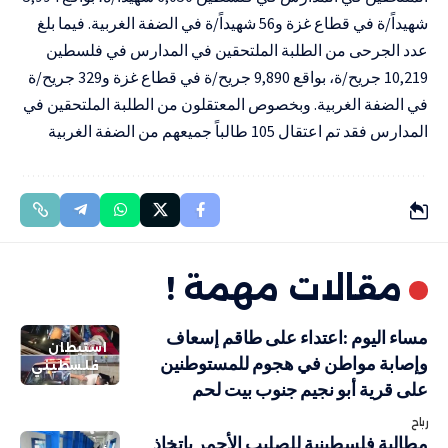
شهيداً/ة في قطاع غزة و56 شهيداً/ة في الضفة الغربية. فيما بلغ
عدد الجرحى من الطلبة الملتحقين في المدارس في فلسطين
10,219 جريح/ة، بواقع 9,890 جريح/ة في قطاع غزة و329 جريح/ة
في الضفة الغربية. وبخصوص المعتقلون من الطلبة الملتحقين في
المدارس فقد تم اعتقال 105 طالباً جميعهم من الضفة الغربية
مقالات مهمة !
مساء اليوم :اعتداء على طاقم إسعاف
استيطان
وإصابة مواطن في هجوم للمستوطنين
فلسطيني
على قرية أبو نجيم جنوب بيت لحم
رباح
مطالبة فلسطينية للصليب الأحمر باتخاذ