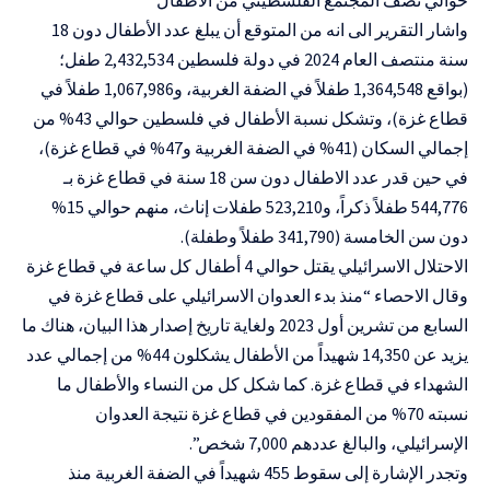
واشار التقرير الى انه من المتوقع أن يبلغ عدد الأطفال دون 18
سنة منتصف العام 2024 في دولة فلسطين 2,432,534 طفل؛
(بواقع 1,364,548 طفلاً في الضفة الغربية، و1,067,986 طفلاً في
قطاع غزة)، وتشكل نسبة الأطفال في فلسطين حوالي 43% من
إجمالي السكان (41% في الضفة الغربية و47% في قطاع غزة)،
في حين قدر عدد الاطفال دون سن 18 سنة في قطاع غزة بـ
544,776 طفلاً ذكراً، و523,210 طفلات إناث، منهم حوالي 15%
دون سن الخامسة (341,790 طفلاً وطفلة).
الاحتلال الاسرائيلي يقتل حوالي 4 أطفال كل ساعة في قطاع غزة
وقال الاحصاء “منذ بدء العدوان الاسرائيلي على قطاع غزة في
السابع من تشرين أول 2023 ولغاية تاريخ إصدار هذا البيان، هناك ما
يزيد عن 14,350 شهيداً من الأطفال يشكلون 44% من إجمالي عدد
الشهداء في قطاع غزة. كما شكل كل من النساء والأطفال ما
نسبته 70% من المفقودين في قطاع غزة نتيجة العدوان
الإسرائيلي، والبالغ عددهم 7,000 شخص”.
وتجدر الإشارة إلى سقوط 455 شهيداً في الضفة الغربية منذ