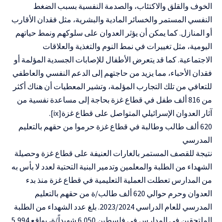
الخوف والقلق والاكتئاب، والصدمة النفسية بسبب الضغط
النفسي المستمر والخسائر المادية والبشرية، مثل فقدان الأقارب
أو المنازل. كما يمكن أن يؤثر العدوان على سلوكهم ونمط حياتهم
اليومية، مثل تغييرات في نمط النوم والتغذية والعلاقات
الاجتماعية. كما قد يتعرض الأطفال للإصابات الجسدية المؤلمة أو
فقدان الأحباء، مما يزيد من حاجتهم إلى الدعم النفسي والعاطفي
للتعافي من تلك التجارب المؤلمة، وتشير المعطيات أن هناك أكثر
من 816 ألف طفل في قطاع غزة بحاجة إلى مساعدة نفسية من
آثار العدوان الإسرائيلي المتواصل على قطاع غزة[ix].
620 ألف طالب وطالبة في قطاع غزة حرموا من حقهم بالتعليم
المدرسي
نتيجة للقصف المستمر بالغارات العنيفة على قطاع غزة وحصيلة
الشهداء من الطلبة والمعلمين وتدمير البنية التحتية لعدد لا بأس به
من المدارس تعطلت العملية التعليمية في قطاع غزة منذ بدء
العدوان وحرم حوالي 620 ألف طالب/ة من حقهم بالتعليم
المدرسي للعام الدراسي 2023/2024. بلغ عدد الشهداء من الطلبة
الملتحقين في المدارس في فلسطين 6,050 شهيداً/ة، بواقع 5,994