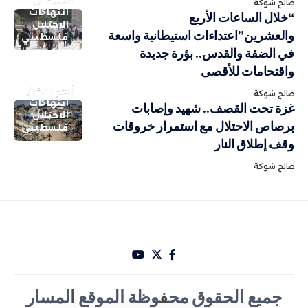
صالح شوكة
انتهاكات
“خلال الساعات الأربع
الاحتلال
والعشرين”اعتداءات استيطانية واسعة
فلسطيني
في الضفة والقدس.. بؤرة جديدة
واقتحامات للأقصى
أهم الاخبار
صالح شوكة
انتهاكات
غزة تحت القصف.. شهيد وإصابات
الاحتلال
برصاص الاحتلال مع استمرار خروقات
فلسطيني
وقف إطلاق النار
صالح شوكة
جميع الحقوق مح
ف
وظة الموقع
ا
لمسار