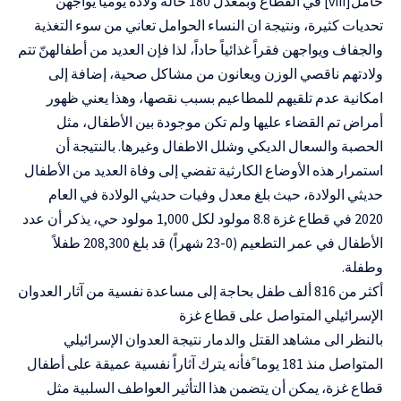
حامل[viii] في القطاع وبمعدل 180 حالة ولادة يومياً يواجهن
تحديات كثيرة، ونتيجة ان النساء الحوامل تعاني من سوء التغذية
والجفاف ويواجهن فقراً غذائياً حاداً، لذا فإن العديد من أطفالهنّ تتم
ولادتهم ناقصي الوزن ويعانون من مشاكل صحية، إضافة إلى
امكانية عدم تلقيهم للمطاعيم بسبب نقصها، وهذا يعني ظهور
أمراض تم القضاء عليها ولم تكن موجودة بين الأطفال، مثل
الحصبة والسعال الديكي وشلل الاطفال وغيرها. بالنتيجة أن
استمرار هذه الأوضاع الكارثية تفضي إلى وفاة العديد من الأطفال
حديثي الولادة، حيث بلغ معدل وفيات حديثي الولادة في العام
2020 في قطاع غزة 8.8 مولود لكل 1,000 مولود حي، يذكر أن عدد
الأطفال في عمر التطعيم (0-23 شهراً) قد بلغ 208,300 طفلاً
وطفلة.
أكثر من 816 ألف طفل بحاجة إلى مساعدة نفسية من آثار العدوان
الإسرائيلي المتواصل على قطاع غزة
بالنظر الى مشاهد القتل والدمار نتيجة العدوان الإسرائيلي
المتواصل منذ 181 يوما ًفأنه يترك آثاراً نفسية عميقة على أطفال
قطاع غزة، يمكن أن يتضمن هذا التأثير العواطف السلبية مثل