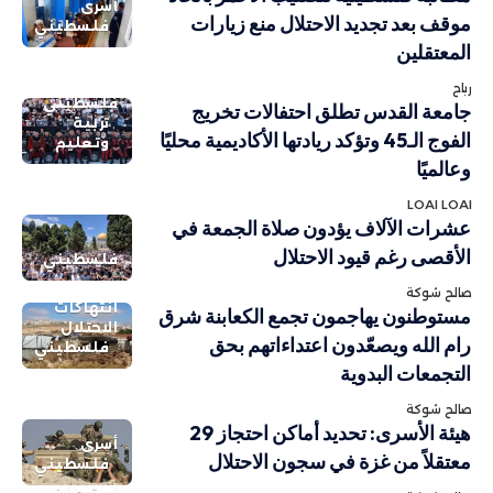
أسرى
موقف بعد تجديد الاحتلال منع زيارات
فلسطيني
المعتقلين
رباح
فلسطيني
جامعة القدس تطلق احتفالات تخريج
تربية
الفوج الـ45 وتؤكد ريادتها الأكاديمية محليًا
وتعليم
وعالميًا
LOAI LOAI
عشرات الآلاف يؤدون صلاة الجمعة في
الأقصى رغم قيود الاحتلال
فلسطيني
صالح شوكة
انتهاكات
مستوطنون يهاجمون تجمع الكعابنة شرق
الاحتلال
رام الله ويصعّدون اعتداءاتهم بحق
فلسطيني
التجمعات البدوية
صالح شوكة
هيئة الأسرى: تحديد أماكن احتجاز 29
أسرى
معتقلاً من غزة في سجون الاحتلال
فلسطيني
استيطان