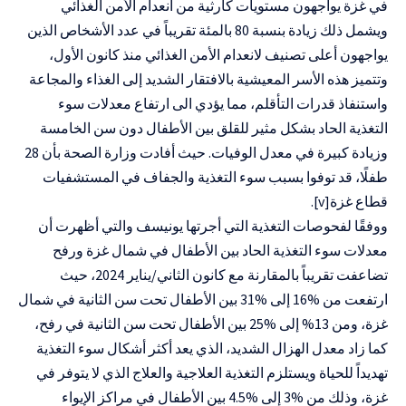
في غزة يواجهون مستويات كارثية من انعدام الأمن الغذائي
ويشمل ذلك زيادة بنسبة 80 بالمئة تقريباً في عدد الأشخاص الذين
يواجهون أعلى تصنيف لانعدام الأمن الغذائي منذ كانون الأول،
وتتميز هذه الأسر المعيشية بالافتقار الشديد إلى الغذاء والمجاعة
واستنفاذ قدرات التأقلم، مما يؤدي الى ارتفاع معدلات سوء
التغذية الحاد بشكل مثير للقلق بين الأطفال دون سن الخامسة
وزيادة كبيرة في معدل الوفيات. حيث أفادت وزارة الصحة بأن 28
طفلًا، قد توفوا بسبب سوء التغذية والجفاف في المستشفيات
قطاع غزة[v].
ووفقًا لفحوصات التغذية التي أجرتها يونيسف والتي أظهرت أن
معدلات سوء التغذية الحاد بين الأطفال في شمال غزة ورفح
تضاعفت تقريباً بالمقارنة مع كانون الثاني/يناير 2024، حيث
ارتفعت من %16 إلى %31 بين الأطفال تحت سن الثانية في شمال
غزة، ومن 13% إلى %25 بين الأطفال تحت سن الثانية في رفح،
كما زاد معدل الهزال الشديد، الذي يعد أكثر أشكال سوء التغذية
تهديداً للحياة ويستلزم التغذية العلاجية والعلاج الذي لا يتوفر في
غزة، وذلك من %3 إلى %4.5 بين الأطفال في مراكز الإيواء