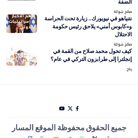
الضفة
صالح شوكة
أهم الاخبار
نتنياهو في نيويورك.. زيارة تحت الحراسة
إسرائيليات
و«كابوس أمني» يلاحق رئيس حكومة
دولي
الاحتلال
صالح شوكة
كيف تحول محمد صلاح من القمة في
رياضة
إنجلترا إلى طرابزون التركي في عام؟
عربي
رباح
جميع الحقوق مح
ف
وظة الموقع
ا
لمسار