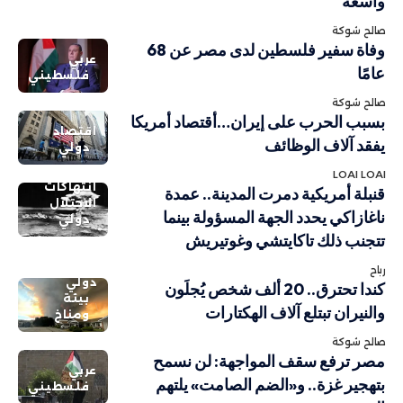
واسعة
صالح شوكة
وفاة سفير فلسطين لدى مصر عن 68
عربي
عامًا
فلسطيني
صالح شوكة
بسبب الحرب على إيران…أقتصاد أمريكا
اقتصاد
يفقد آلاف الوظائف
دولي
LOAI LOAI
انتهاكات
قنبلة أمريكية دمرت المدينة.. عمدة
الاحتلال
ناغازاكي يحدد الجهة المسؤولة بينما
دولي
تتجنب ذلك تاكايتشي وغوتيريش
رباح
دولي
كندا تحترق.. 20 ألف شخص يُجلَون
بيئة
والنيران تبتلع آلاف الهكتارات
ومناخ
صالح شوكة
مصر ترفع سقف المواجهة: لن نسمح
عربي
بتهجير غزة.. و«الضم الصامت» يلتهم
فلسطيني