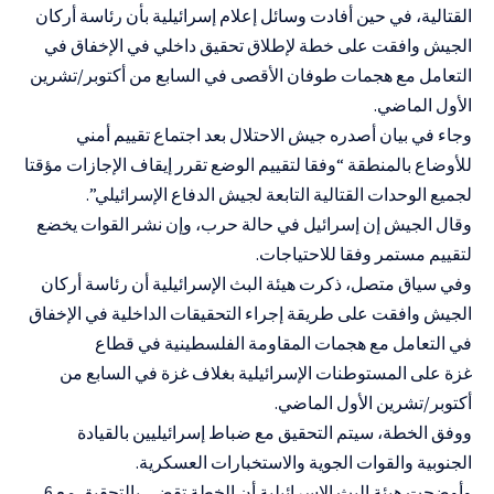
القتالية، في حين أفادت وسائل إعلام إسرائيلية بأن رئاسة أركان
الجيش وافقت على خطة لإطلاق تحقيق داخلي في الإخفاق في
التعامل مع هجمات
طوفان الأقصى
في السابع من أكتوبر/تشرين
الأول الماضي.
وجاء في بيان أصدره جيش الاحتلال بعد اجتماع تقييم أمني
للأوضاع بالمنطقة “وفقا لتقييم الوضع تقرر إيقاف الإجازات مؤقتا
لجميع الوحدات القتالية التابعة لجيش الدفاع الإسرائيلي”.
وقال الجيش إن إسرائيل في حالة حرب، وإن نشر القوات يخضع
لتقييم مستمر وفقا للاحتياجات.
وفي سياق متصل، ذكرت هيئة البث الإسرائيلية أن رئاسة أركان
الجيش وافقت على طريقة إجراء التحقيقات الداخلية في الإخفاق
في التعامل مع هجمات المقاومة الفلسطينية في
قطاع
غزة
على
المستوطنات الإسرائيلية بغلاف غزة
في السابع من
أكتوبر/تشرين الأول الماضي.
ووفق الخطة، سيتم التحقيق مع ضباط إسرائيليين بالقيادة
الجنوبية والقوات الجوية والاستخبارات العسكرية.
وأوضحت هيئة البث الإسرائيلية أن الخطة تقضي بالتحقيق مع 6