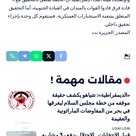
قادة فرق قادوا القوات بالميدان في القيادة الجنوبية، أما التحقيق
المتعلق بشعبة الاستخبارات العسكرية، فستقوم كل وحدة بإجراء
تحقيق داخلي.
المصدر: الجزيرة نت
مقالات مهمة !
«الديمقراطية»: نتنياهو يكشف حقيقة
أهم الاخبار
موقفه من خطة مجلس السلام ليغرقها
فلسطيني
في بحر من المفاوضات الماراثونية
والعقيمة
استيطان
أهم
LOAI LOAI
الاخبار
قبيل الانتخابات.. الاحتلال يدفع بـ3 مشاريع