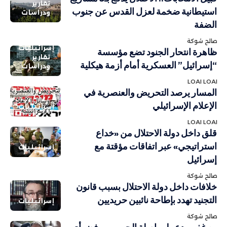
تقارير
استيطانية ضخمة لعزل القدس عن جنوب
ودراسات
الضفة
صالح شوكة
إسرائيليات
ظاهرة انتحار الجنود تضع مؤسسة
تقارير
“إسرائيل” العسكرية أمام أزمة هيكلية
ودراسات
LOAI LOAI
المسار يرصد التحريض والعنصرية في
الإعلام الإسرائيلي
إسرائيليات
LOAI LOAI
قلق داخل دولة الاحتلال من «خداع
استراتيجي» عبر اتفاقات مؤقتة مع
إسرائيليات
إسرائيل
صالح شوكة
خلافات داخل دولة الاحتلال بسبب قانون
التجنيد تهدد بإطاحة نائبين حريديين
إسرائيليات
صالح شوكة