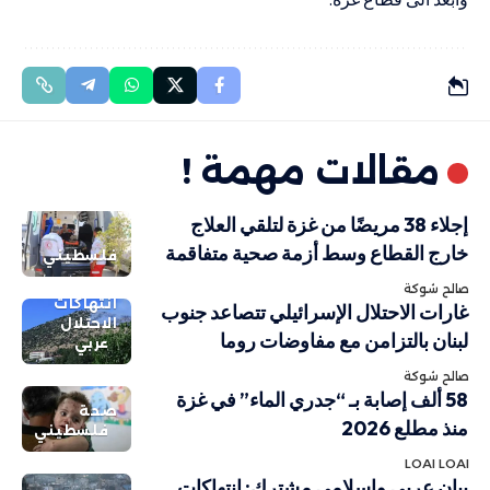
مقالات مهمة !
إجلاء 38 مريضًا من غزة لتلقي العلاج
خارج القطاع وسط أزمة صحية متفاقمة
فلسطيني
صالح شوكة
انتهاكات
غارات الاحتلال الإسرائيلي تتصاعد جنوب
الاحتلال
لبنان بالتزامن مع مفاوضات روما
عربي
صالح شوكة
58 ألف إصابة بـ “جدري الماء” في غزة
صحة
منذ مطلع 2026
فلسطيني
LOAI LOAI
بيان عربي وإسلامي مشترك: انتهاكات