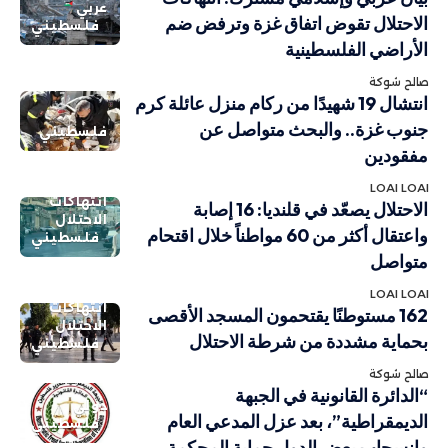
عربي
الاحتلال تقوض اتفاق غزة وترفض ضم
فلسطيني
الأراضي الفلسطينية
صالح شوكة
انتشال 19 شهيدًا من ركام منزل عائلة كرم
جنوب غزة.. والبحث متواصل عن
فلسطيني
مفقودين
LOAI LOAI
انتهاكات
الاحتلال يصعّد في قلنديا: 16 إصابة
الاحتلال
واعتقال أكثر من 60 مواطناً خلال اقتحام
فلسطيني
متواصل
LOAI LOAI
انتهاكات
162 مستوطنًا يقتحمون المسجد الأقصى
الاحتلال
بحماية مشددة من شرطة الاحتلال
فلسطيني
صالح شوكة
“الدائرة القانونية في الجبهة
دولي
الديمقراطية”، بعد عزل المدعي العام
فلسطيني
وانسحاب بعض الدول حماية المحكمة