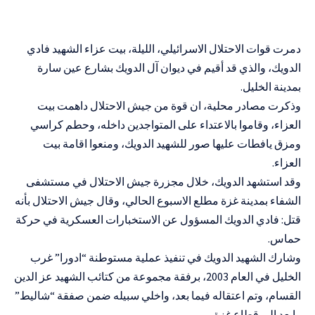
LAST UPDATED: 5 أبريل، 2024 3:16 ص
دمرت قوات الاحتلال الاسرائيلي، الليلة، بيت عزاء الشهيد فادي
الدويك، والذي قد أقيم في ديوان آل الدويك بشارع عين سارة
بمدينة الخليل.
وذكرت مصادر محلية، ان قوة من جيش الاحتلال داهمت بيت
العزاء، وقاموا بالاعتداء على المتواجدين داخله، وحطم كراسي
ومزق يافطات عليها صور للشهيد الدويك، ومنعوا اقامة بيت
العزاء.
وقد استشهد الدويك، خلال مجزرة جيش الاحتلال في مستشفى
الشفاء بمدينة غزة مطلع الاسبوع الحالي، وقال جيش الاحتلال بأنه
قتل: فادي الدويك المسؤول عن الاستخبارات العسكرية في حركة
حماس.
وشارك الشهيد الدويك في تنفيذ عملية مستوطنة “ادورا” غرب
الخليل في العام 2003، برفقة مجموعة من كتائب الشهيد عز الدين
القسام، وتم اعتقاله فيما بعد، واخلي سبيله ضمن صفقة “شاليط”
وابعد الى قطاع غزة.