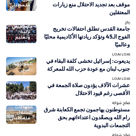
موقف بعد تجديد الاحتلال منع زيارات
فلسطيني
المعتقلين
رباح
فلسطيني
جامعة القدس تطلق احتفالات تخريج
تربية
الفوج الـ45 وتؤكد ريادتها الأكاديمية محليًا
وتعليم
وعالميًا
LOAI LOAI
في
يديعوت: إسرائيل تخشى كلفة البقاء في
المواجهة
جنوب لبنان مع عودة حزب الله للمعركة
عربي
LOAI LOAI
عشرات الآلاف يؤدون صلاة الجمعة في
الأقصى رغم قيود الاحتلال
فلسطيني
صالح شوكة
انتهاكات
مستوطنون يهاجمون تجمع الكعابنة شرق
الاحتلال
رام الله ويصعّدون اعتداءاتهم بحق
فلسطيني
التجمعات البدوية
صالح شوكة