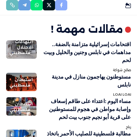
مقالات مهمة !
انتهاكات
اقتحامات إسرائيلية متزامنة بالضفة..
الاحتلال
مداهمات في نابلس وجنين والخليل وبيت
فلسطيني
لحم
صالح شوكة
مستوطنون يهاجمون منازل في مدينة
استيطان
نابلس
فلسطيني
LOAI LOAI
مساء اليوم :اعتداء على طاقم إسعاف
استيطان
وإصابة مواطن في هجوم للمستوطنين
فلسطيني
على قرية أبو نجيم جنوب بيت لحم
رباح
مطالبة فلسطينية للصليب الأحمر باتخاذ
أسرى