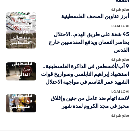
صالح شوكة
أبرز عناوين الصحف الفلسطينية
انتهاكات
فلسطيني
LOAI LOAI
الاحتلال
تقارير
45 شقة على طريق الهدم.. الاحتلال
ودراسات
يحاصر النعمان ويدفع المقدسيين خارج
فلسطيني
القدس
صالح شوكة
فلسطيني
9 آب/أغسطس في الذاكرة الفلسطينية..
من
استشهاد إبراهيم النابلسي وصواريخ قوات
الذاكرة
الشهيد عمر القاسم في مواجهة الاحتلال
LOAI LOAI
فلسطيني
لائحة اتهام ضد عامل من جنين وإغلاق
48
مخبز في مجد الكروم لمدة شهر
فلسطيني
صالح شوكة