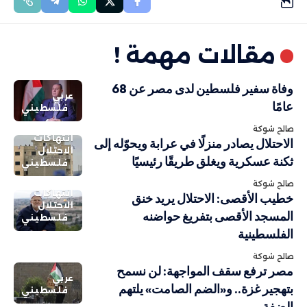
مقالات مهمة !
وفاة سفير فلسطين لدى مصر عن 68
عربي
عامًا
فلسطيني
صالح شوكة
انتهاكات
الاحتلال يصادر منزلًا في عرابة ويحوّله إلى
الاحتلال
ثكنة عسكرية ويغلق طريقًا رئيسيًا
فلسطيني
صالح شوكة
انتهاكات
خطيب الأقصى: الاحتلال يريد خنق
الاحتلال
المسجد الأقصى بتفريغ حواضنه
فلسطيني
الفلسطينية
صالح شوكة
مصر ترفع سقف المواجهة: لن نسمح
عربي
بتهجير غزة.. و«الضم الصامت» يلتهم
فلسطيني
الضفة