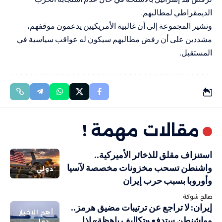
الديمقراطي لمطالبهم.
وتشير المجموعة إلى أن غالبية الأمريكيين يدعمون موقفهم،
مشددين على أن رفض مطالبهم سيكون له عواقب سياسية في
المستقبل.
مقالات مهمة !
استنزاف مقلق للذخائر الأميركية..
واشنطن تسحب مخزونات مخصصة لآسيا
دولي
وأوروبا بسبب حرب إيران
صالح شوكة
إيران: لا تراجع عن ترتيبات مضيق هرمز..
أهم الاخبار
وواشنطن ستدفع «تكاليف باهظة» إذا
دولي