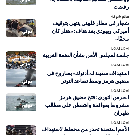
رفضت
صالح شوكة
شجار في مطار فلبيني ينتهي بتوقيف
أميركي ويهودي بعد هتاف: «هتلر كان
دولي
محقًا»
LOAI LOAI
جلسة لمجلس الأمن بشأن الضفة الغربية
فلسطيني
دولي
LOAI LOAI
استهداف سفينة لـ«أدنوك» بصاروخ في
مضيق هرمز وسط تصاعد التوتر
دولي
LOAI LOAI
الحرس الثوري: فتح مضيق هرمز
مشروط بموافقة واشنطن على مطالب
دولي
طهران
LOAI LOAI
الأمم المتحدة تحذر من مخطط لاستهداف