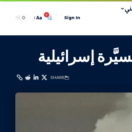
ي
9
Aa
Sign In
َرة إسرائيلية
SHARE