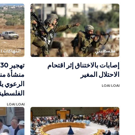
فلسطيني
انتهاكات ال
إصابات بالاختناق إثر اقتحام
الاحتلال المغير
الرعوي يل
LOAI LOAI
الفلسطيني
LOAI LOAI