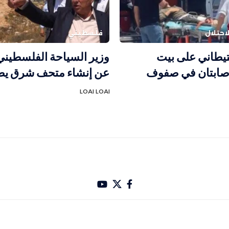
احتلال
فلسطيني
يطاني على بيت
وزير السياحة الفلسطيني
إصابتان في صفوف
عن إنشاء متحف شرق يط
LOAI LOAI
باري تصميم Hakam