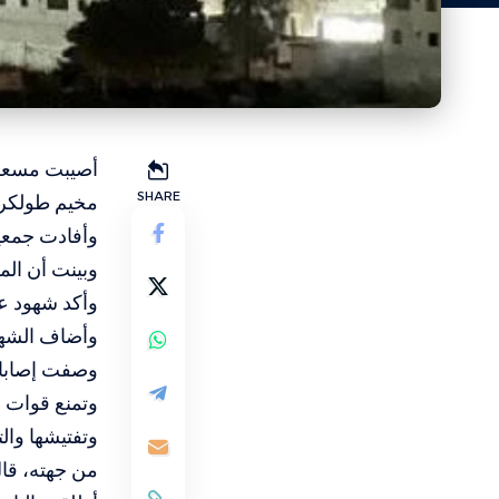
أصيبت مسعفة
SHARE
مخيم طولكر
وأفادت جمعي
وبينت أن الم
وأكد شهود ع
وأضاف الشهو
وصفت إصابات
وتمنع قوات ا
وتفتيشها وال
من جهته، قال