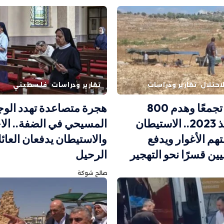
احتلال
تقارير ودراسات
تقارير ودراسات
فلسطيني
تهجير 30 تجمعًا وهدم 800
هجرة متصاعدة تهدد الوج
منشأة منذ 2023.. الاستيطان
المسيحي في الضفة.. الاح
تهم الأغوار ويدفع
والاستيطان يدفعان العائ
ين قسرًا نحو التهجير
الرحيل
صالح شوكة