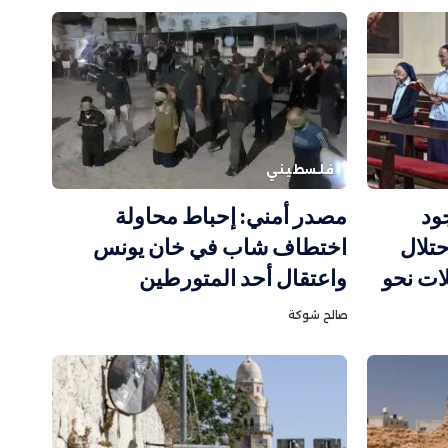
فلسطيني
ود
مصدر أمني: إحباط محاولة
تلال
اختطاف شاب في خان يونس
لات نحو
واعتقال أحد المتورطين
صالح شوكة