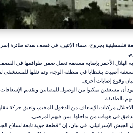
 فلسطينية بجروح، مساء الإثنين، في قصف نفذته طائرة إسرائ
م.
ة الهلال الأحمر بإصابة مسعفة تعمل ضمن طواقمها في القصف
سعفة أصيبت بشظايا في منطقة الوجه، وتم نقلها للمستشفى لمتا
يان وقوع إصابات أخرى.
د أن مسعفين تمكنوا من الوصول للمصابين وتقديم الإسعافات ا
هم بالطفيفة.
لاحتلال مركبات الإسعاف من الدخول للمخيم، وتعيق حركة تنقلها
تدقيق في هويات من بداخلها، بمن فيهم المرضى.
 الجيش الإسرائيلي، في بيان، إن “قطعة جوية تابعة لسلاح ال