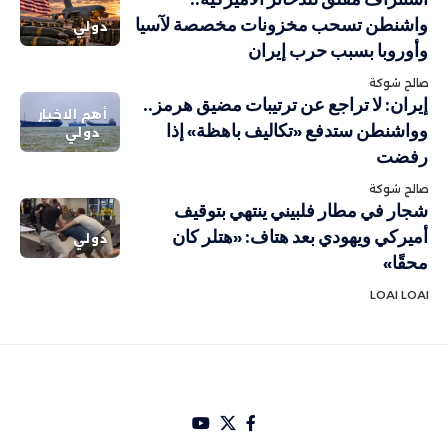
واشنطن تسحب مخزونات مخصصة لآسيا
دولي
وأوروبا بسبب حرب إيران
صالح شوكة
إيران: لا تراجع عن ترتيبات مضيق هرمز..
أهم الاخبار
وواشنطن ستدفع «تكاليف باهظة» إذا
دولي
رفضت
صالح شوكة
شجار في مطار فلبيني ينتهي بتوقيف
أميركي ويهودي بعد هتاف: «هتلر كان
دولي
محقًا»
LOAI LOAI