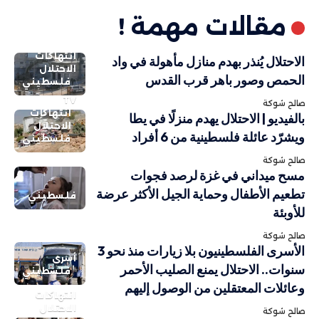
مقالات مهمة !
انتهاكات
الاحتلال يُنذر بهدم منازل مأهولة في واد
الاحتلال
الحمص وصور باهر قرب القدس
فلسطيني
TV
صالح شوكة
انتهاكات
بالفيديو | الاحتلال يهدم منزلًا في يطا
الاحتلال
ويشرّد عائلة فلسطينية من 6 أفراد
فلسطيني
صالح شوكة
مسح ميداني في غزة لرصد فجوات
تطعيم الأطفال وحماية الجيل الأكثر عرضة
فلسطيني
للأوبئة
صالح شوكة
الأسرى الفلسطينيون بلا زيارات منذ نحو 3
أسرى
سنوات.. الاحتلال يمنع الصليب الأحمر
فلسطيني
وعائلات المعتقلين من الوصول إليهم
انتهاكات
الاحتلال
صالح شوكة