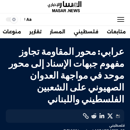
Aa
متابعات
فلسطيني
المسار
تقارير
منوعات
عرابي: محور المقاومة تجاوز
مفهوم جبهات الإسناد إلى محور
موحد في مواجهة العدوان
الصهيوني على الشعبين
الفلسطيني واللبناني
فلسطيني