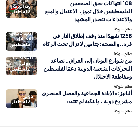
تقارير
108 انتهاكات بحق الصحفيين
ودراسات
الفلسطينيين خلال تموز.. الاعتقال والمنع
فلسطيني
والاعتداءات تتصدر المشهد
صالح شوكة
انتهاكات
1258 شهيدًا منذ وقف إطلاق النار في
الاحتلال
غزة.. والصحة: جثامين لا تزال تحت الركام
فلسطيني
أخبار
صالح شوكة
المقاطعة
من شوارع اليونان إلى العراق.. تصاعد
دولي
التحركات الشعبية الدولية دعمًا لفلسطين
فلسطيني
ومقاطعة الاحتلال
صالح شوكة
ألبانيز: «الإبادة الجماعية والفصل العنصري
دولي
مشروع دولة.. والنكبة لم تنتهِ»
فلسطيني
صالح شوكة