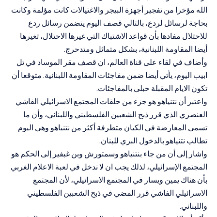
الله مؤخرا من تفجير أجهزة البيجر والاغتيالات كانت مؤلمة وكانت
بحاجة لرسائل لردع، بالتالي قصف اليوم يتضمن رسائل ردع
للاحتلال مفادها بأن قواعد الاشتباك التي غيرها الاحتلال، تغيرها
أيضا المقاومة اللبنانية، بشكل متماثل ومتدحرج.
وأضاف في لقاء على قناة العالم، ان قصف مقر الموساد في تل
ابيب اليوم، يأتي أيضا ضمن مفاجئات المقاومة اللبنانية. متوقعا أن
تكون الايام المقبلة حبلى بالمفاجئات.
واعتبر أن نتنياهو هو جزء من حلقات المجتمع الاسرائيلي الفاشي
العنصري الذي قرر ذبح الشعبين الفلسطيني واللبناني، وأن ما
تسمى المعارضة في الكيان متطرفة أكثر من نتنياهو وهي اليوم
تطالب نتنياهو بالدخول البري للبنان.
واشار إلى أن من جاء بنتنياهو وسمتورش وبن غبفير إلى الحكم هو
المجتمع الإسرائيلي، لذلك يجب ان لا ندخل في لعبة الاعلام الغربي
بأن هناك يمين ويسار في المجتمع الاسرائيلي، لأن المجتمع
الاسرائيلي الفاشي قرر المضي في ذبح الشعبين الفلسطيني
واللبناني.