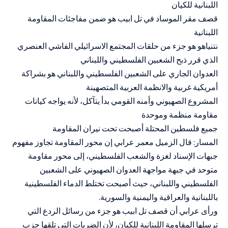
اللبنانية للكيان
قصف مقر الموساد في تل ابيب هو ضمن مفاجئات المقاومة
اللبنانية
نتنياهو هو جزء من حلقات المجتمع الاسرائيلي الفاشي العنصري
الذي قرر ذبح الشعبين الفلسطيني واللبناني
العدوان الجاري على الشعبين الفلسطيني واللبناني هو بشراكة
أمريكية غربية والانظمة العربية المتصهينة
المشروع الصهيوني وأمنه القومي بدأ يتآكل، لأنه يواجه كيانات
مقاومة منظمة وموحدة
جميع فلسطين المحتلة أصبحت تحت نيران المقاومة
المسار: قال الزميل معمر عرابي إن محور المقاومة تجاوز مفهوم
جبهات الإسناد لغزة والشعب الفلسطيني، إلى محور مقاومة
متوحد في جبهة مواجهة العدوان الصهيوني على الشعبين
الفلسطيني واللبناني، حيث أصبحت تختلط الدماء الفلسطينية
باللبنانية والعراقية واليمنية والسورية.
ورأى عرابي أن قصف تل ابيب هو جزء من رسائل الردع التي
ترسلها المقاومة اللبنانية للكيان، لأن الضربات التي تلقها حزب