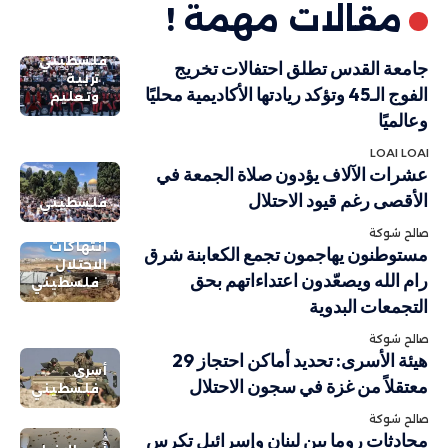
مقالات مهمة !
فلسطيني
جامعة القدس تطلق احتفالات تخريج
تربية
الفوج الـ45 وتؤكد ريادتها الأكاديمية محليًا
وتعليم
وعالميًا
LOAI LOAI
عشرات الآلاف يؤدون صلاة الجمعة في
الأقصى رغم قيود الاحتلال
فلسطيني
صالح شوكة
انتهاكات
مستوطنون يهاجمون تجمع الكعابنة شرق
الاحتلال
رام الله ويصعّدون اعتداءاتهم بحق
فلسطيني
التجمعات البدوية
صالح شوكة
هيئة الأسرى: تحديد أماكن احتجاز 29
أسرى
معتقلاً من غزة في سجون الاحتلال
فلسطيني
صالح شوكة
محادثات روما بين لبنان وإسرائيل تكرس