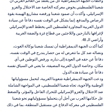
وخطّأت الجبهة الديمقراطية كل من يعتقد من العالم العربي أن
شعبنا الفلسطيني يخوض معركته الخاصة ضد الاحتلال والغزو
الإسرائيلي، وأكدت أن صمود شعبنا ورفضه مشاريع الهيمنة بقوة
الرصاص والمدفع، إنما يشكل في الوقت نفسه دفاعاً عن سيادة
الدول العربية المجاورة لفلسطين التي يخطط العدو الإسرائيلي
لإغراقها بالنازحين واللاجئين من قطاع غزة والضفة الغربية
وأراضي الـ 48.
كما أكدت الجبهة الديمقراطية أن تمسك شعبنا بوكالة الغوث،
ونضاله ضد كل ما تتعرض له من حصار يندرج في الوقت نفسه،
دفاعاً عن حقه في العودة إلى دياره، ورفض التوطين في أي
مكان، وخاصة الدول العربية المضيفة، ما يعني في السياق نفسه
دفاعاً عن سيادة هذه الدول.
ودعت الجبهة الديمقراطية شعوبنا العربية، لتحمل مسؤولياتها
الوطنية والأخوية، تجاه شعبنا الفلسطيني، في المواجهة الشاملة
ضد الاحتلال والغزو الإسرائيلي للتحرك الفاعل والمؤثر، والضغط
عل حكامها العرب من أجل أن يتحملوا مسؤولياتهم نحو شعبنا
الفلسطيني في معركة الدفاع عن مستقبل المنطقة، بما في ذلك