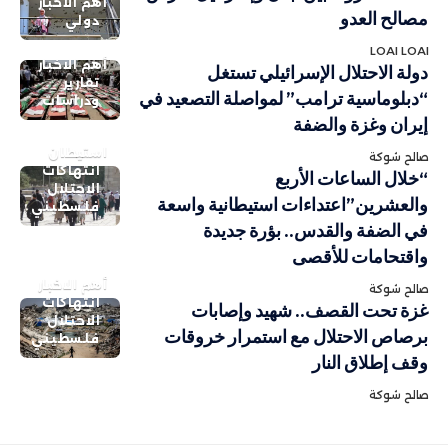
أهم الاخبار
مصالح العدو
دولي
LOAI LOAI
أهم الاخبار
دولة الاحتلال الإسرائيلي تستغل
تقارير
“دبلوماسية ترامب” لمواصلة التصعيد في
ودراسات
إيران وغزة والضفة
استيطان
صالح شوكة
انتهاكات
“خلال الساعات الأربع
الاحتلال
والعشرين”اعتداءات استيطانية واسعة
فلسطيني
في الضفة والقدس.. بؤرة جديدة
واقتحامات للأقصى
أهم الاخبار
صالح شوكة
انتهاكات
غزة تحت القصف.. شهيد وإصابات
الاحتلال
برصاص الاحتلال مع استمرار خروقات
فلسطيني
وقف إطلاق النار
صالح شوكة