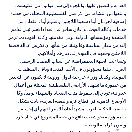
العداء، والتضيق عليها، واللجوء إلى سن قوانين في الكنيست،
ومنعها من النشاط في الأراضي الفلسطينية المحتلة، في خطوة
إضافية لحرمان أبناء شعبنا اللاجئين وعموم أبناء القطاع من
خدمات وكالة الغوث، وإعلان سافر عن العداء الإسرائيلي للأمم
المتحدة ومؤسساتها الدولية، وفي مقدمتها وكالة الغوث بما ترمز
إليه من معانٍ سياسية وقانونية، من شأنها أن تكرس عدالة قضية
اللاجئين وحقهم في العودة إلى ديارهم وأملاكهم.
وتساءلت الجبهة الديمقراطية عن أسباب الصمت الرسمي
العربي، بينما مسؤولون في الأمم المتحدة وباقي المنظمات
الدولية، وكذلك وزراء خارجية لدول أوروبية لا يكفون عن التحذير
من خطورة ما تشهده الأراضي الفلسطينية المحتلة من أعمال
عدوانية، تؤدي إلى سقوط مئات الضحايا والشهداء يومياً، وكأن
الأوضاع الدموية في قطاع غزة والضفة الغربية، باتت تشكل
بالنسبة للحكام العرب مشهداً عادياً لا يثير لديهم أي إحساس
بالمسؤولية نحو شعب يدافع عن حقه المشروع في حياة حرة،
وصون كرامته الوطنية.