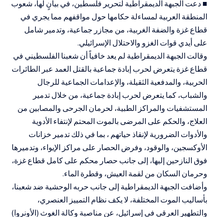
■ دعت الجبهة الديمقراطية لتحرير فلسطين، في بيانٍ لها، شعوب
المنطقة العربية لمساءلة حكامها حول مواقفهم مما يجري في
قطاع غزة والضفة الغربية، من مجازر جماعية، وتدمير شامل
على أيدي قوات الغزو والاحتلال الإسرائيلي.
وقالت الجبهة الديمقراطية لم يعد خافياً أن شعبنا الفلسطيني في
قطاع غزة يتعرض لحرب إبادة جماعية بالقتل العمد عبر الطائرات
الحربية، والمدفعية الثقيلة، والإعدامات الجماعية للرجال
والشباب، كما يتعرض لحرب إبادة جماعية، من خلال تدمير
المستشفيات والمراكز الطبية، لحرمان الجرحى والمصابين من
العلاج، والحكم على المرضى بالموت المحتم لإنتفاء الأدوية
والأدوات الضرورية لإنقاذ حياتهم ، بما في ذلك تدمير خزانات
الأوكسجين، والوقود، وفرض الحصار على مراكز الإيواء، وتدميرها
فوق النازحين إليها، إلى جانب حصار محكم على كامل قطاع غزة،
وحرمان السكان من لقمة العيش، وقطرة الماء.
وأضافت الجبهة الديمقراطية إلى جانب حربه الوحشية ضد شعبنا،
بأساليب الموت المختلفة، لا يكف نظام التمييز العنصري،
والتطهير العرقي في إسرائيل، عن مناصبة وكالة الغوث (الأونروا)