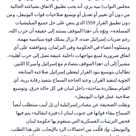
مجلس النواب) نبيه بري، أنه يجب تطبيق الاتفاق بصياغته الحالية
من دون أي تغيير أو تعديل أو توسيع صلاحيات قوات اليونيفل، ومن
دون تطبيق القرار 1559 الذي ينص على حل جميع الميليشيات
المسلحة»، ونوّه بأن «هذا الموقف يستند إلى حقيقة أن حزب الله،
رغم ضربات إسرائيل ضده، لا يزال يمتلك قوة سياسية مهمة،
وممثلوه أعضاء في الحكومة وفي البرلمان، وموافقته على أي
اتفاق ضرورية لمنع مواجهات داخلية عنيفة تصل إلى حرب أهلية»،
مشيراً إلى أن «هذا الموقف يتصادم مع إسرائيل وأميركا اللتين
تطالبان بتوسيع بنود القرار ليعطي إسرائيل صلاحية المتابعة
الجوية لتنفيذ القرار، وعند الحاجة السماح بتنفيذ رقابة برية، أي
القيام بمطاردة ساخنة» داخل لبنان في كل حالة خرق، وتوسيع
صلاحية عمل قوات اليونيفل».
ونقلت الصحيفة عن مصادر إسرائيلية أن تل أبيب ستطلب أيضاً
السماح ببقاء قواتها في جنوب لبنان لـ«فترة انتقالية» يتم فيها
فحص الترتيبات العسكرية التي ستقوم بها حكومة لبنان
واليونيفل، وإذ قلّلت من احتمالات الرد بالإيجاب على هذا الطلب،