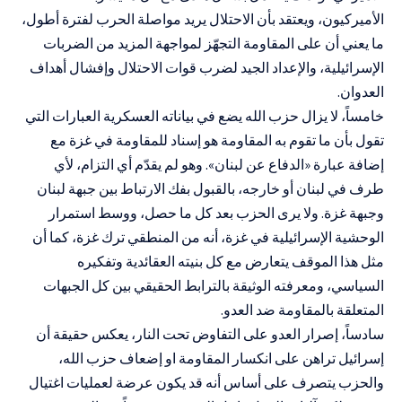
الأميركيون، ويعتقد بأن الاحتلال يريد مواصلة الحرب لفترة أطول،
ما يعني أن على المقاومة التجهّز لمواجهة المزيد من الضربات
الإسرائيلية، والإعداد الجيد لضرب قوات الاحتلال وإفشال أهداف
العدوان.
خامساً، لا يزال حزب الله يضع في بياناته العسكرية العبارات التي
تقول بأن ما تقوم به المقاومة هو إسناد للمقاومة في غزة مع
إضافة عبارة «الدفاع عن لبنان». وهو لم يقدّم أي التزام، لأي
طرف في لبنان أو خارجه، بالقبول بفك الارتباط بين جبهة لبنان
وجبهة غزة. ولا يرى الحزب بعد كل ما حصل، ووسط استمرار
الوحشية الإسرائيلية في غزة، أنه من المنطقي ترك غزة، كما أن
مثل هذا الموقف يتعارض مع كل بنيته العقائدية وتفكيره
السياسي، ومعرفته الوثيقة بالترابط الحقيقي بين كل الجبهات
المتعلقة بالمقاومة ضد العدو.
سادساً، إصرار العدو على التفاوض تحت النار، يعكس حقيقة أن
إسرائيل تراهن على انكسار المقاومة او إضعاف حزب الله،
والحزب يتصرف على أساس أنه قد يكون عرضة لعمليات اغتيال