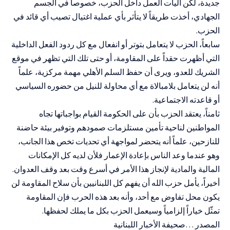
جديدة، لكن آليات العمل داخل الحزب، خصوصاً في الجسم
الجهادي، أخذت طريقاً لا يتأثر بأي عملية اغتيال تصيب أي قائد في
الحزب.
سابعاً، الحزب لا يتعامل بتوتر أو انفعال مع كل ردود الفعل الداخلية
التي أظهرت حقداً على المقاومة، أو حتى تلك التي تظهر في موقع
الشريك للعدو، ويرى أن حفظ السلم الأهلي مهمة مركزية، علماً
أنه لن يتعامل بلامبالاة مع أي محاولة للنيل من حضوره السياسي
أو قاعدته الاجتماعية.
ثامناً، يعتقد الحزب بأن على الحكومة القيام بواجباتها تجاه
المواطنين لناحية تأمين مستلزمات صمودهم وتوفير بيئة حاضنة
للنازحين، علماً أنه يتحضر لمواجهة أي تحديات تخص هذا الجانب،
وهو عندما وعد الناس بإعادة الإعمار فلأن لديه كل الإمكانات
المالية والمادية لإنجاز هذا الأمر في أسرع وقت بعد وقف العدوان.
أخيراً، يأمل حزب الله أن يفهم كل اللبنانيين بأن سلاح المقاومة لن
يكون محل تفاوض مع أحد، وأنه بعد هذه الحرب فإن المقاومة
تمثّل خياراً إلزامياً وسيعمل الحزب بكل ما يملك لحفظها.
المصدر …صحيفة الأخبار اللبنانية