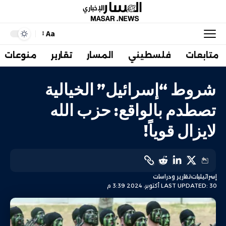
Aa
متابعات
فلسطيني
المسار
تقارير
منوعات
شروط “إسرائيل” الخيالية
تصطدم بالواقع: حزب الله
لايزال قوياً!
إسرائيليات
تقارير ودراسات
LAST UPDATED: 30 أكتوبر، 2024 3:39 م