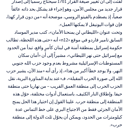
لفتت إلى أن تغيير صيغة القرار 1701 سيحتاج رسمياً إلى إصدار
قرار جديد من مجلس الأمن، وهو إجراء قد يشكل بحد ذاته عائقاً
صعباً، إذ يصطدم بالفيتو الروسي، موضحة أنه «من دون قرار كهذا،
فإن قوات اليونيفل لا يمكنها العمل».
وتحت عنوان «الليطاني لن يمنحنا الأمان»، كتب مدير الموساد
السابق تامير فاردو في موقع «n12» أنه «حتى هذه اللحظة، تطالب
حكومة إسرائيل بمنطقة آمنة في لبنان كأمرٍ واقع، تبدأ من الحدود
مع إسرائيل حتى نهر الليطاني»، مشيراً إلى أن «أمان سكان
المستوطنات الإسرائيلية مشروط بعدم وجود حزب الله جنوبي
النهر، ولا يوجد خطأ أكبر من هذا»، إذ رأى أنه «منذ الآن، يشير حزب
الله إلى صورة الحرب المقبلة»، فـ«عند بداية المناورة البرية، نقل
الحزب الحرب إلى منطقة العمق القريب – من نهاريا حتى منطقة
حيفا. وإطلاق النار الكثيف، باستعمال أدوات مختلفة، حوّل هذه
المنطقة إلى منطقة حرب. علينا القول إن اختيار هذا الحل يمنح
الأمان الجزئي فقط من الاجتياح البري على خط التماس عدة
كيلومترات من الحدود، ويمكن أن يحوّل ثلث الدولة إلى منطقة
حرب».