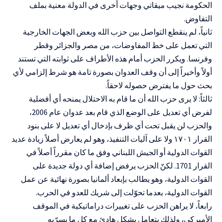
الحكومة نجيب ميقاتي وجهات أخرى في الدولة معنية بملف
التفاوض.
ثانياً، لم ينقطع التواصل بين حزب الله وبعض الجهات الخارجية
التي تعمل على خط المفاوضات، من مصر والجزائر وقطر
وفرنسا. ويكرر الحزب أمام هذه الأطراف على ثوابته التي تستند
أولاً وأخيراً إلى أن وقف العدوان بصورة تامة هو شرط إلزامي لأي
بحث حول ما يفترض حصوله لاحقاً.
ثالثاً: لا يرى حزب الله أن ما قام به الاحتلال يمنحه أي أفضلية
لفرض أي تعديل على الوضع الذي قام بعد عدوان عام 2006،
والحزب لن يقبل تحت أي ظرف بإدخال أي تعديل لا على بنود
القرار ١٧٠١ ولا على آليات التنفيذ، وهو لم يعارض أصلاً زيادة عديد
القوات الدولية أو الجيش اللبناني وفق ما كان مقرراً أصلاً في
القرار 1701. لكنّ الحزب يرفض إضافة أي دولة جديدة على
القوات الدولية، وهو يطالب بإبعاد ألمانيا بصورة نهائية عن عمل
القوات الدولية، بعدما تحوّلت إلى شريك للعدو في الحرب.
رابعاً، لا يراهن الحزب على تغييرات دراماتيكية في الموقف
الأميركي، ولذلك يتعامل بشكل هادئ مع كل ما يسرّبه