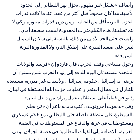
وأضاف: «بشكل غير مفهوم، تحوّل نهر الليطاني إلى الحدود
الأمنية. هذا كان صحيحاً قبل أكثر من عقد، عندما كانت قدرات
الحزب النارية أقل من الحالية، ومن دون قدرات مناورة. وكي لا
يتم تضليلنا، هذه الكيلومترات المعدودة ليست منطقة أمان،
وليست حتى الحد الأدنى من ذلك، بالنسبة إلى سكان الشمال،
ليس على صعيد القدرة على إطلاق النار، ولا المناورة البرية
السريعة».
وحول مساعي وقف الحرب، قال فاردو إن «فرنسا والولايات
المتحدة مستعدتان اليوم للدفع إلى إنهاء الحرب بثمن ممنوع أن
ترضى به إسرائيل. حكومة إسرائيل، ولأسباب غير مبررة، مستعدة
للتنازل في مجال استمرار عمليات حزب الله المستقلة في لبنان،
إذ توافق فعلياً على استقلالية عمل إيران من داخل لبنان».
وفي «يديعوت أحرونوت»، كتب يديديه ياعر أن «مَن يحلم
بالسيطرة على منطقة فاصلة حتى الليطاني، مع حُكم عسكري
ومستوطنات في غزة، والدفاع عن المستوطنات في الضفة
الغربية، بالإضافة إلى القوات المطلوبة في هضبة الجولان، وفي
وادي الأردن، والجبهات المتوقعة في مواجهة الميليشيات