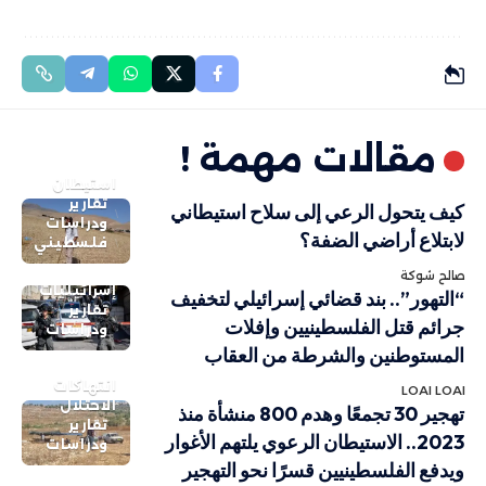
مقالات مهمة !
استيطان
تقارير
كيف يتحول الرعي إلى سلاح استيطاني
ودراسات
لابتلاع أراضي الضفة؟
فلسطيني
صالح شوكة
إسرائيليات
“التهور”.. بند قضائي إسرائيلي لتخفيف
تقارير
جرائم قتل الفلسطينيين وإفلات
ودراسات
المستوطنين والشرطة من العقاب
انتهاكات
LOAI LOAI
الاحتلال
تهجير 30 تجمعًا وهدم 800 منشأة منذ
تقارير
2023.. الاستيطان الرعوي يلتهم الأغوار
ودراسات
ويدفع الفلسطينيين قسرًا نحو التهجير