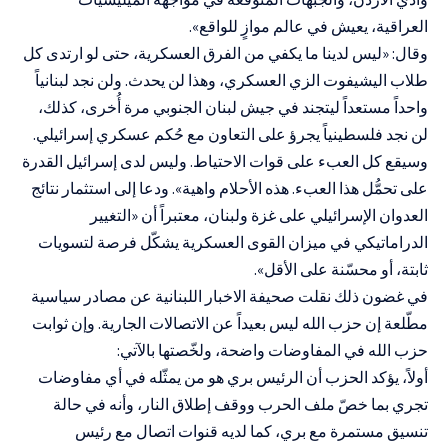
العراقية، يعيش في عالم موازٍ للواقع».
وقال: «ليس لدينا ما يكفي من الفرق العسكرية، حتى لو ارتدى كل
طلاب اليشيفوت الزي العسكري، وهذا لن يحدث. ولن نجد لبنانياً
واحداً مستعداً ليتجند في جيش لبنان الجنوبي مرة أُخرى، كذلك،
لن نجد فلسطينياً يجرؤ على التعاون مع حُكم عسكري إسرائيلي.
وسيقع كل العبء على قوات الاحتياط. وليس لدى إسرائيل القدرة
على تحمُّل هذا العبء. هذه الأحلام واهية». ودعا إلى استثمار نتائج
العدوان الإسرائيلي على غزة ولبنان، معتبراً أن «التغيير
الدراماتيكي في ميزان القوى العسكرية يشكّل فرصة لتسويات
ثابتة، أو محسّنة على الأقل».
في غضون ذلك نقلت صحيفة الاخبار اللبنانية عن مصادر سياسية
مطّلعة إن حزب الله ليس بعيداً عن الاتصالات الجارية. وإن ثوابت
حزب الله في المفاوضات واضحة، ولخّصتها بالآتي:
أولاً، يؤكد الحزب أن الرئيس بري هو من يمثّله في أي مفاوضات
تجري بما خصّ ملف الحرب ووقف إطلاق النار، وأنه في حالة
تنسيق مستمرة مع بري، كما لديه قنوات اتصال مع رئيس