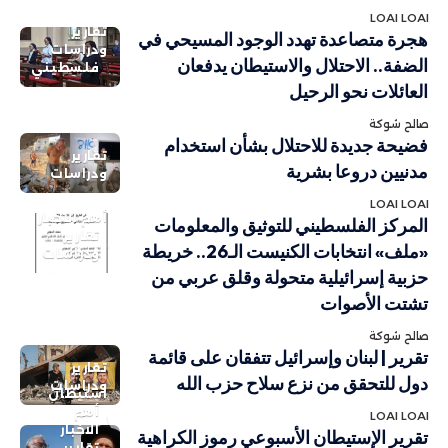
LOAI LOAI
تقارير
هجرة متصاعدة تهدد الوجود المسيحي في
ودراسات
الضفة.. الاحتلال والاستيطان يدفعان
فلسطيني
العائلات نحو الرحيل
صالح شوكة
فضيحة جديدة للاحتلال بشأن استخدام
تقارير
مدنيين دروعا بشرية
ودراسات
LOAI LOAI
أهم الاخبار
المركز الفلسطيني للتوثيق والمعلومات
تقارير
«ملف» انتخابات الكنيست الـ26.. خريطة
ودراسات
حزبية إسرائيلية متحولة وقلق عربي من
تشتت الأصوات
صالح شوكة
تقرير | لبنان وإسرائيل تتفقان على قائمة
تقارير
دول للتحقق من نزع سلاح حزب الله
ودراسات
استيطان
أهم
LOAI LOAI
الاخبار
تقرير الإستيطان الأسبوعي رموز الكراهية
تقارير