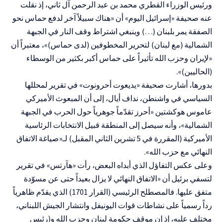
ورئيس الوزراء القطري محمد بن عبد الرحمن آل ثاني، إذ نقلت
عنه صحيفة «إسرائيل اليوم» أن «هناك سبيلاً آخر لدفع حماس نحو
الصفقة يمر بلبنان (…) وينبغي اشتراط وقف النار في الجبهة
الشمالية (مع لبنان) لتحرير المخطوفين (لدى حماس)»، معتبراً أن
«لإيران وحزب الله تأثيراً على حماس أكبر بكثير من الوسطاء
(الحاليين)».
بدورها، أشارت صحيفة «يديعوت أحرونوت» في تقرير لمحللها
السياسي في واشنطن، نداف أيال، إلى أن المبعوث الأميركي
عاموس هوكشتين «أحرز تقدّماً جوهرياً حول الحرب في الجبهة
الشمالية»، وأنه سيصل إلى المنطقة قبيل الانتخابات الرئاسية
الأميركية (المقررة في 5 تشرين الثاني المقبل) لـ«صياغة الاتفاق
النهائي مع حزب الله».
وعلى عكس التفاؤل الذي أبداه البعض، رأت «هآرتس» في تقرير
لتسفي برئيل أن «الاتفاق النهائي لا يزال بعيداً حتى عن مسوّدة
متفق عليها. فالمصطلح الرئيسي (القرار 1701) الذي يقدّم ظاهرياً
رداً رسمياً على نشاطات قوات اليونيفل وانتشار الجيش اللبناني،
مختلف عليه، إذ إن موقف حكومة لبنان وحزب الله و(رئيس