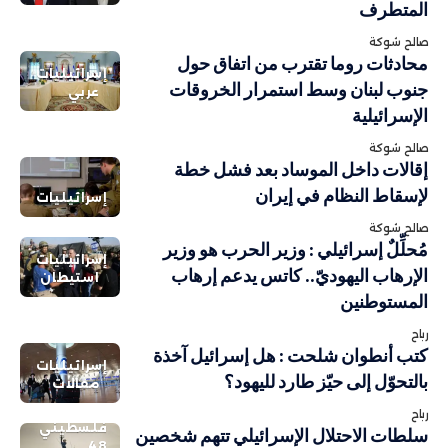
المتطرف
صالح شوكة
محادثات روما تقترب من اتفاق حول
إسرائيليات
جنوب لبنان وسط استمرار الخروقات
عربي
الإسرائيلية
صالح شوكة
إقالات داخل الموساد بعد فشل خطة
لإسقاط النظام في إيران
إسرائيليات
صالح شوكة
مُحلِّلٌ إسرائيلي : وزير الحرب هو وزير
إسرائيليات
الإرهاب اليهوديّ.. كاتس يدعم إرهاب
استيطان
المستوطنين
رباح
كتب أنطوان شلحت : هل إسرائيل آخذة
إسرائيليات
بالتحوّل إلى حيّز طارد لليهود؟
مقالات
رباح
فلسطيني
سلطات الاحتلال الإسرائيلي تتهم شخصين
48