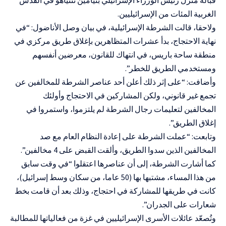
الغربية المئات من الإسرائيليين.
ولاحقا، قالت الشرطة الإسرائيلية، في بيان وصل الأناضول: “في
نهاية الاحتجاج، بدأ عشرات المتظاهرين بإغلاق طريق مركزي في
منطقة ساحة باريس، في انتهاك للقانون، معرضين أنفسهم
ومستخدمي الطريق للخطر”.
وأضافت: “على إثر ذلك أعلن أحد عناصر الشرطة للمخالفين عن
تجمع غير قانوني، ولكن المشاركين في الاحتجاج وأولئك
المخالفين لتعليمات رجال الشرطة لم يلتزموا، واستمروا في
إغلاق الطريق”.
وتابعت: “عملت الشرطة على إعادة النظام العام مع صد
المخالفين الذين سدوا الطريق، وألقت القبض على 4 مخالفين”.
كما أشارت الشرطة، إلى أن عناصرها اعتقلوا “في وقت سابق
من هذا المساء، مشتبها بها (50 عاما، من سكان وسط إسرائيل)،
كانت في طريقها للمشاركة في احتجاج، وذلك بعد أن قامت بخط
شعارات على الجدران”.
وتُصعّد عائلات الأسرى الإسرائيليين في غزة من فعالياتها للمطالبة