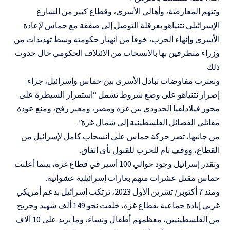
وتتهم المعارضة، وأهالي الأسرى، وقطاع كبير من الشارع
الإسرائيلي نتنياهو بعرقلة التوصل إلى صفقة مع حماس لإعادة
الأسرى وإنهاء الحرب، خوفا من انهيار حكومته وسط تهديدات من
وزراء متطرفين بها بالانسحاب من الائتلاف الحكومي حال حدوث
ذلك.
وتعثرت مفاوضات تبادل الأسرى بين حماس وإسرائيل، جراء
إصرار نتنياهو على وضع شروط تشمل “استمرار السيطرة على
محور فيلادلفيا الحدودي بين غزة ومصر، ومعبر رفح، ومنع عودة
مقاتلي الفصائل الفلسطينية إلى شمال غزة”.
من جانبها، تصر حركة حماس على انسحاب كامل لإسرائيل من
القطاع، ووقف تام للحرب للقبول بأي اتفاق.
وتقدر إسرائيل وجود حوالي 100 أسير في قطاع غزة، بينما أعلنت
حماس مقتل عشرات منهم بغارات إسرائيلية عشوائية.
ومنذ 7 أكتوبر/ تشرين الأول 2023، ترتكب إسرائيل بدعم أمريكي
غربي إبادة جماعية بقطاع غزة، خلفت نحو 149 ألف شهيد وجريح
من الفلسطينيين، معظمهم أطفال ونساء، وما يزيد على 10 آلاف