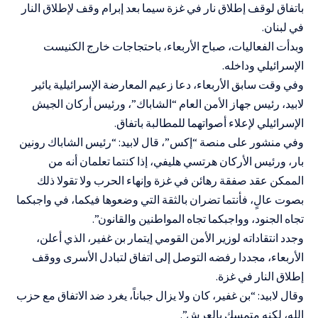
باتفاق لوقف إطلاق نار في غزة سيما بعد إبرام وقف لإطلاق النار
في لبنان.
وبدأت الفعاليات، صباح الأربعاء، باحتجاجات خارج الكنيست
الإسرائيلي وداخله.
وفي وقت سابق الأربعاء، دعا زعيم المعارضة الإسرائيلية يائير
لابيد، رئيس جهاز الأمن العام “الشاباك”، ورئيس أركان الجيش
الإسرائيلي لإعلاء أصواتهما للمطالبة باتفاق.
وفي منشور على منصة “إكس”، قال لابيد: “رئيس الشاباك رونين
بار، ورئيس الأركان هرتسي هليفي، إذا كنتما تعلمان أنه من
الممكن عقد صفقة رهائن في غزة وإنهاء الحرب ولا تقولا ذلك
بصوت عالٍ، فأنتما تضران بالثقة التي وضعوها فيكما، في واجبكما
تجاه الجنود، وواجبكما تجاه المواطنين والقانون”.
وجدد انتقاداته لوزير الأمن القومي إيتمار بن غفير، الذي أعلن،
الأربعاء، مجددا رفضه التوصل إلى اتفاق لتبادل الأسرى ووقف
إطلاق النار في غزة.
وقال لابيد: “بن غفير، كان ولا يزال جباناً، يغرد ضد الاتفاق مع حزب
الله، لكنه متمسك بالعرش”.