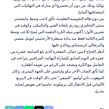
تواليا، وذلك من دون أن يخسروا أي مباراة في النهائيات التي
استضافتها ألمانيا.
من دون هالة النجومية التقليدية، تألق لاعب وسط مانشستر
سيتي الإنجليزي رودري بإتقانه الفني والتكتيكي، وكوفئ في
تشرين الأول/ أكتوبر بنيله الكرة الذهبية التي تُمنح للاعب وسط
للمرة الثانية فقط منذ بداية سيطرة الأرجنتيني ليونيل ميسي
والبرتغالي كريستيانو رونالدو عليها.
أذهل الجناح لامين جمال، المعجزة الذي بلغ السابعة عشرة من
عمره في اليوم السابق للمباراة النهائية، المراقبين ببراعته في
التعامل مع الكرة ونضجه على الرغم من نعومة أظفاره.
كما تألق الشاب الآخر نيكو وليامس على الجهة اليسرى، وكان
الموهوب داني أولمو، “المنفي” حتى ذلك الوقت في لايبزيغ
الألماني قبل الانتقال إلى برشلونة، حاسما في تعويض إصابة
بيدري.