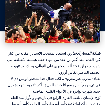
شبكة المسار الاخباري
: استعاد المنتخب الإسباني مكانه بين كبار
كرة القدم، بعد أكثر من عقد من انتهاء حقبة هيمنته المُطلقة التي
شهدت إحرازه ثلاثة ألقاب كبرى على التوالي، وذلك بعد تتويجه
الصيف الماضي بكأس أوروبا.
بقيادة مدرب غير معروف، لكنه فعال جدا بشخص لويس دي لا
فوينتي، ومع ألفارو موراتا كقائد للفريق، أكد “لا روخا” ولادة جيل
جديد ظهرت بوادره في الأعوام القليلة الماضية.
تُوّج الإسبان باللقب القاري الرابع في تاريخهم والأول منذ العام
2012 حين أكملوا ثلاثية كأس أوروبا، كأس العالم، كأس أوروبا