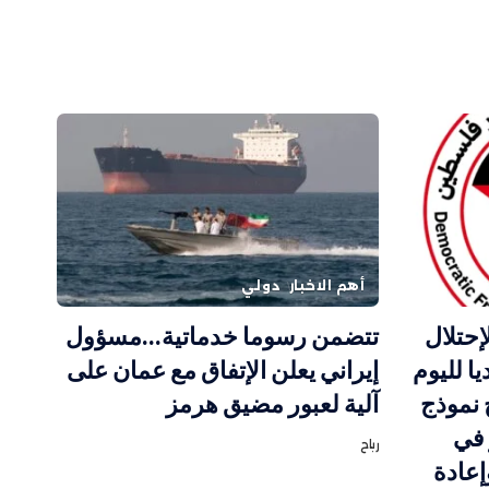
أهم الاخبار
دولي
إحتلال
تتضمن رسوما خدماتية…مسؤول
ا لليوم
إيراني يعلن الإتفاق مع عمان على
 نموذج
آلية لعبور مضيق هرمز
 في
رباح
إعادة