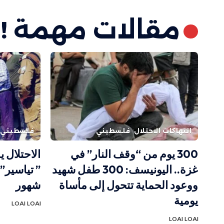
مقالات مهمة !
انتهاكات الاحتلال
فلسطيني
فلسطيني
300 يوم من “وقف النار” في
الاحتلال 
غزة.. اليونيسف: 300 طفل شهيد
” تياسير” 
ووعود الحماية تتحول إلى مأساة
شهور
يومية
LOAI LOAI
LOAI LOAI