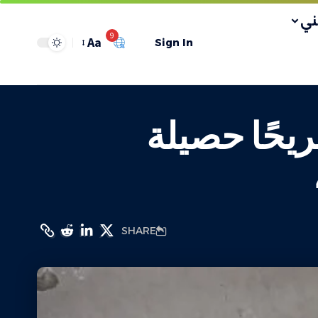
ي
9
Aa
Sign In
لصحة: 45,361 شهيدًا و107,803 جريحًا حصيلة
SHARE