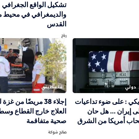
تشكيل الواقع الجغرافي
والديمغرافي في محيط م
القدس
رباح
دولي
فلسطيني
يكي : على ضوء تداعيات
إجلاء 38 مريضًا من غزة
ى إيران … هل حان
العلاج خارج القطاع وسط
اب أمريكا من الشرق
صحية متفاقمة
صالح شوكة