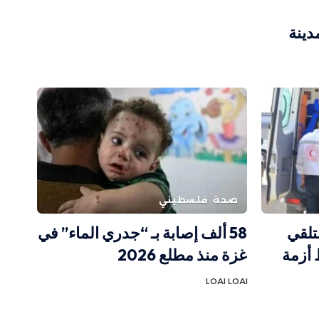
دينة
صحة
فلسطيني
 لتلقي
58 ألف إصابة بـ “جدري الماء” في
 أزمة
غزة منذ مطلع 2026
LOAI LOAI