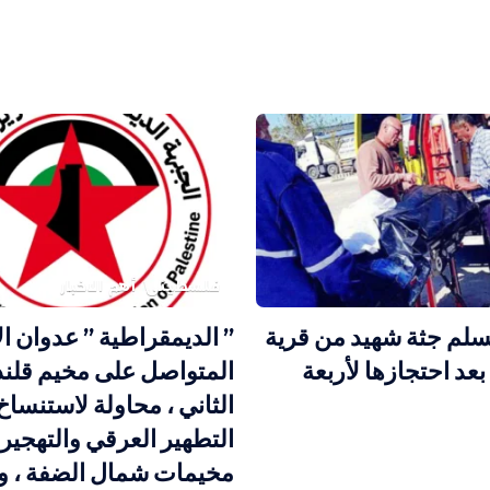
فلسطيني
أهم الاخبار
يسلم جثة شهيد من قرية
” الديمقراطية ” عدوان ال
بعد احتجازها لأربعة
المتواصل على مخيم قلندي
الثاني ، محاولة لاستنساخ
التطهير العرقي والتهجير
مخيمات شمال الضفة ، و