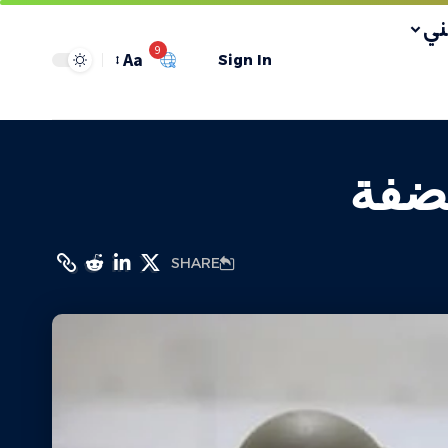
ي
9
Aa
Sign In
SHARE