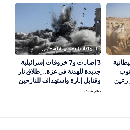
انتهاكات الاحتلال
فلسطيني
يطانية
3 إصابات و7 خروقات إسرائيلية
نوب
جديدة للهدنة في غزة.. إطلاق نار
ارعين
وقنابل إنارة واستهداف للنازحين
صالح شوكة