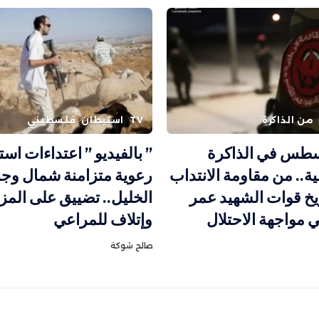
من الذاكرة
TV
استيطان
فلسطيني
سطس في الذاكرة
” بالفيديو ” اعتداءات است
ة.. من مقاومة الانتداب
رعوية متزامنة شمال وج
خ قوات الشهيد عمر
الخليل.. تضييق على المز
 مواجهة الاحتلال
وإتلاف للمراعي
صالح شوكة