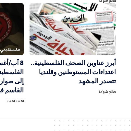
صالح شوكة
فلسطيني
فلسطيني
أبرز عناوين الصحف الفلسطينية..
8 آب/أغ
اعتداءات المستوطنين وقلنديا
الفلسطيني
تتصدر المشهد
إلى صواري
القاسم في
صالح شوكة
LOAI LOAI