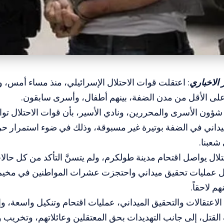
الاخباري
: اعتقلت قوات الاحتلال الإسرائيلي، منذ مساء أمس، وح
شؤون الأسرى والمحررين، ونادي الأسير، بأن قوات الاحتلال تو
يداني في الضفة بوتيرة غير مسبوقة، وذلك في ضوء استمرار حرب
شعبنا.
حتلال يواصل اقتحام مدينة طولكرم، ولم يتسنَّ التأكد من كل حالا
ال عمليات تحقيق ميداني واحتجزت عشرات المواطنين في مخيم
هم لاحقاً.
لاعتقالات والتحقيق الميداني، عمليات اقتحام وتنكيل واسعة، و
لقتل، إلى جانب التهديدات بحق المعتقلين وعائلاتهم، وتخريب و