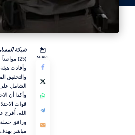
شبكة المسار 
SHARE
(25) مواطناً على الأقل من مدن الضفة، بينهم أطفال، وأسرى سابقون.
وأفادت هيئة 
والتحقيق الم
الشامل على 
وأكدا أن الا
قوات الاحتل
الله، أُفرج عن
ورافق حملة ا
مباشر بهدف ا