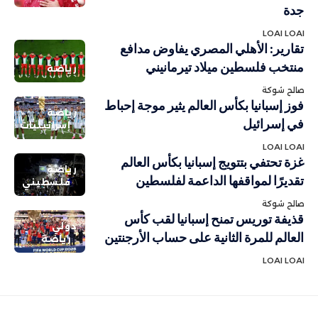
جدة
LOAI LOAI
تقارير: الأهلي المصري يفاوض مدافع
منتخب فلسطين ميلاد تيرمانيني
رياضة
صالح شوكة
فوز إسبانيا بكأس العالم يثير موجة إحباط
رياضة
في إسرائيل
إسرائيليات
LOAI LOAI
غزة تحتفي بتتويج إسبانيا بكأس العالم
رياضة
تقديرًا لمواقفها الداعمة لفلسطين
فلسطيني
صالح شوكة
قذيفة توريس تمنح إسبانيا لقب كأس
دولي
العالم للمرة الثانية على حساب الأرجنتين
رياضة
LOAI LOAI