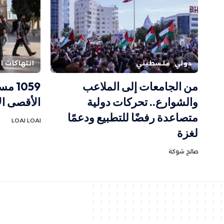
دولي
فلسطيني
انتهاكات ال
من الجامعات إلى الملاعب
1059
والشوارع.. تحركات دولية
الأقصى ا
متصاعدة رفضًا للتطبيع ودعمًا
LOAI LOAI
لغزة
صالح شوكة