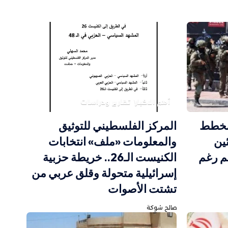
أهم الاخبار
تقارير ودراسات
 مخطط
المركز الفلسطيني للتوثيق
ين
والمعلومات «ملف» انتخابات
قم رغم
الكنيست الـ26.. خريطة حزبية
إسرائيلية متحولة وقلق عربي من
تشتت الأصوات
صالح شوكة