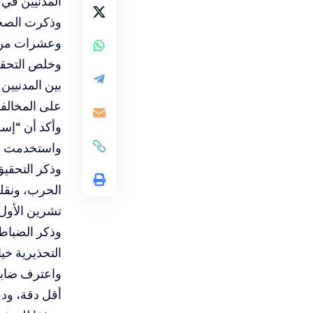
المدنيين في 
وعشرات من ض
وخلص التحقي
بين المدنيين
على المخالف
وأكد أن “إسر
واستخدمت قنا
تشرين الأول 2023 كان “مهاجمة العدو دون رادع
التحذيرية خيارا، كم
واعترف ضابطا
أقل دقة، ودف