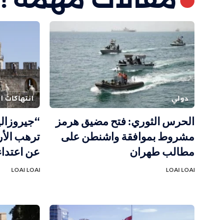
دولي
انتهاكات ال
الحرس الثوري: فتح مضيق هرمز
“جيروزال
مشروط بموافقة واشنطن على
ترهب الأ
مطالب طهران
عن اعتدا
LOAI LOAI
LOAI LOAI