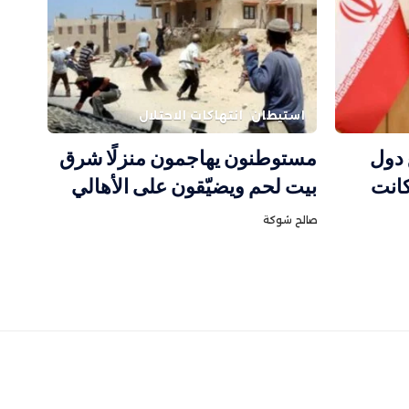
استيطان
انتهاكات الاحتلال
 دول
مستوطنون يهاجمون منزلًا شرق
كانت
بيت لحم ويضيّقون على الأهالي
صالح شوكة