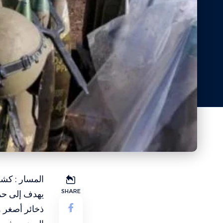
المسار : كشف
SHARE
يهدف إلى حم
ذخائر أصغر و