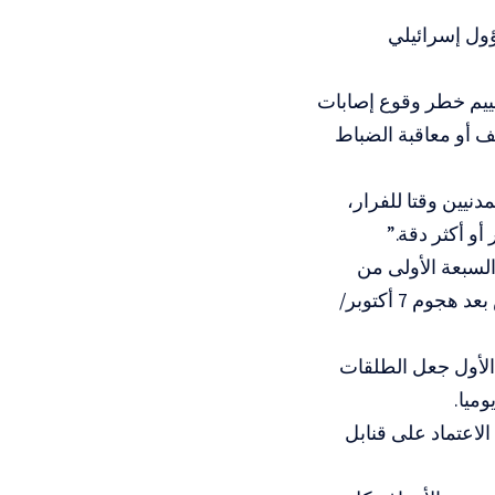
ابلات مع أكثر من 100 جندي ومسؤول إسرائيلي
قييم خطر وقوع إصابات
ف أو معاقبة الضباط
نيين وقتا للفرار،
و أكثر دقة.”
في الأسابيع السبعة الأولى من
الحرب، ونقلت عن 5 ضباط إسرائيليين قولهم إن المزاج السائد داخل الجيش بعد هجوم 7 أكتوبر/
 أكتوبر/تشرين الأول جعل الطلقات
لاعتماد على قنابل