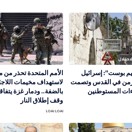
احتلال
دولي
يم بوست”: إسرائيل
الأمم المتحدة تحذر من
رمن في القدس وتصمت
لاستهداف مخيمات اللاجئ
ءات المستوطنين
بالضفة.. ودمار غزة يتفا
وقف إطلاق النار
LOAI LOAI