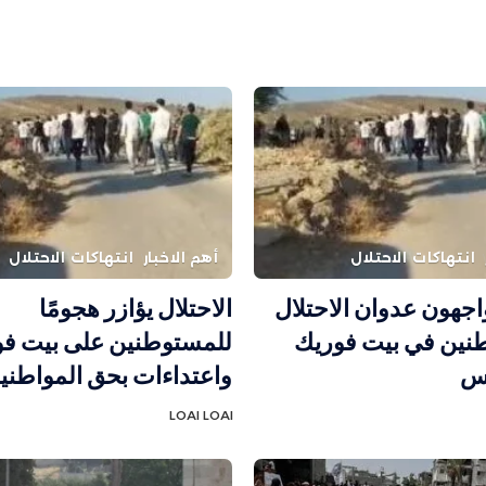
انتهاكات الاحتلال
أهم الاخبار
انتهاكات الاحتلال
واجهون عدوان الاحتلال
الاحتلال يؤازر هجومًا
نين في بيت فوريك
للمستوطنين على بيت ف
لس
واعتداءات بحق المواطني
LOAI LOAI