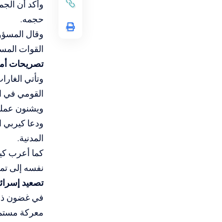
وأكد أن الجم
حجمه.
وقال المسؤو
القوات المسل
تصريحات أمي
وتأتي الغارا
القومي في ال
ويشنون عملي
ودعا كيربي ا
المدنية.
كما أعرب كي
نفسه إلى تم
تصعيد إسرائ
في غضون ذلك،
معركة مستمر