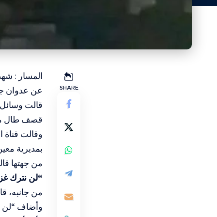
المسار : شهد
SHARE
عن عدوان جو
قالت وسائل إ
قصف طال موا
بمديرية معين
من جهتها قالت القناة الـ12 الإسرائيلية إن الولا
“لن نترك غز
من جانبه، قا
وأضاف “لن نت