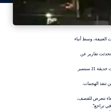
 العنيفة، وسط أنباء
 تحدثت تقارير عن
وقالت قناة المسيرة التابعة للحوثيين إن مراسلها أفاد بأن غارة جوية استهدفت حديقة 21 سبتمبر
صنعاء تتعرض للقصف،
في تراجع”.