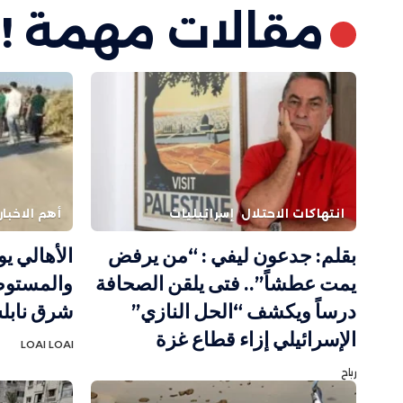
مقالات مهمة !
انتهاكات الاحتلال
إسرائيليات
أهم الاخبار
بقلم: جدعون ليفي : “من يرفض
الأهالي ي
يمت عطشاً”.. فتى يلقن الصحافة
والمستوط
درساً ويكشف “الحل النازي”
شرق ناب
الإسرائيلي إزاء قطاع غزة
LOAI LOAI
رباح