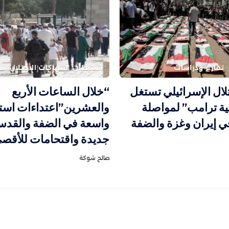
تقارير ودراسات
استيطان
انتهاكات الاحتلال
فل
تلال الإسرائيلي تستغل
“خلال الساعات الأربع
ة ترامب” لمواصلة
والعشرين”اعتداءات استي
ي إيران وغزة والضفة
واسعة في الضفة والقدس.
جديدة واقتحامات للأقص
صالح شوكة