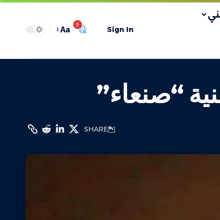
ي
9
Aa
Sign In
نية “صنعاء”
SHARE