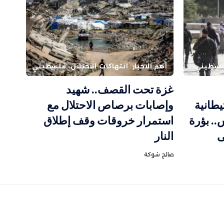
سطيني
أهم الاخبار
انتهاكات الاحتلال
فلسطيني
غزة تحت القصف.. شهيد
طانية
وإصابات برصاص الاحتلال مع
. بؤرة
استمرار خروقات وقف إطلاق
ى
النار
صالح شوكة