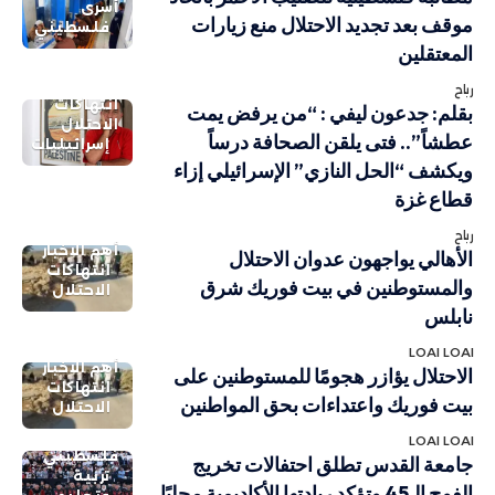
أسرى
موقف بعد تجديد الاحتلال منع زيارات
فلسطيني
المعتقلين
رباح
انتهاكات
بقلم: جدعون ليفي : “من يرفض يمت
الاحتلال
عطشاً”.. فتى يلقن الصحافة درساً
إسرائيليات
ويكشف “الحل النازي” الإسرائيلي إزاء
قطاع غزة
رباح
أهم الاخبار
الأهالي يواجهون عدوان الاحتلال
انتهاكات
والمستوطنين في بيت فوريك شرق
الاحتلال
نابلس
LOAI LOAI
أهم الاخبار
الاحتلال يؤازر هجومًا للمستوطنين على
انتهاكات
بيت فوريك واعتداءات بحق المواطنين
الاحتلال
LOAI LOAI
فلسطيني
جامعة القدس تطلق احتفالات تخريج
تربية
الفوج الـ45 وتؤكد ريادتها الأكاديمية محليًا