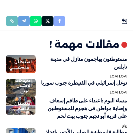
مقالات مهمة !
مستوطنون يهاجمون منازل في مدينة
استيطان
نابلس
فلسطيني
LOAI LOAI
انتهاكات
توغل إسرائيلي في القنيطرة جنوب سوريا
الاحتلال
عربي
LOAI LOAI
مساء اليوم :اعتداء على طاقم إسعاف
استيطان
وإصابة مواطن في هجوم للمستوطنين
فلسطيني
على قرية أبو نجيم جنوب بيت لحم
رباح
مطالبة فلسطينية للصليب الأحمر باتخاذ