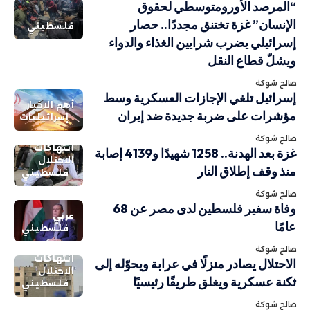
“المرصد الأورومتوسطي لحقوق
الإنسان” غزة تختنق مجددًا.. حصار
فلسطيني
إسرائيلي يضرب شرايين الغذاء والدواء
ويشلّ قطاع النقل
صالح شوكة
إسرائيل تلغي الإجازات العسكرية وسط
أهم الاخبار
مؤشرات على ضربة جديدة ضد إيران
إسرائيليات
صالح شوكة
انتهاكات
غزة بعد الهدنة.. 1258 شهيدًا و4139 إصابة
الاحتلال
منذ وقف إطلاق النار
فلسطيني
صالح شوكة
وفاة سفير فلسطين لدى مصر عن 68
عربي
عامًا
فلسطيني
صالح شوكة
انتهاكات
الاحتلال يصادر منزلًا في عرابة ويحوّله إلى
الاحتلال
ثكنة عسكرية ويغلق طريقًا رئيسيًا
فلسطيني
صالح شوكة