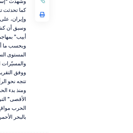
وشهدت “إسرائ
كما تحدثت تق
وإيران، على 
وسبق أن كشف
أبيب” بمهاجمة
وبحسب ما أو
المستوى السي
والمسيّرات ال
ووفق التقرير
تتجه نحو ال
ومنذ بدء ال
الحرب مواقع 
بالبحر الأحمر