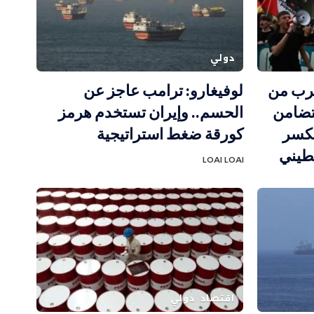
دولي
ترب من
لوفيغارو: ترامب عاجز عن
متضامن
الحسم.. وإيران تستخدم هرمز
 لكسر
كورقة ضغط استراتيجية
طيني
LOAI LOAI
اقتصاد
دولي