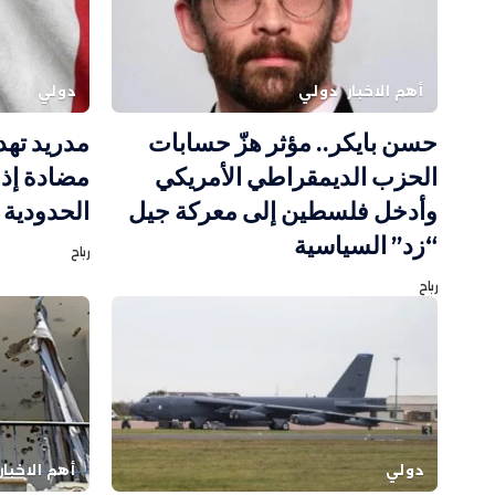
أهم الاخبار
دولي
دولي
حسن بايكر.. مؤثر هزّ حسابات
مدريد تهد
الحزب الديمقراطي الأمريكي
مضادة إذا
وأدخل فلسطين إلى معركة جيل
الحدودية 
“زد” السياسية
رباح
رباح
دولي
أهم الاخبار