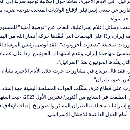
يل” في الأيام الأخيرة، نقاشاً حول إمكانية توجيه ضربة إلى المن
ارير عن سعي إسرائيلي لإقناع الولايات المتحدة بتوجيه ضربة م
حد سواء.
ت وسائل إعلام إسرائيلية، النقاب عن “توصية أمنية” للمستو
 إيران، ردّا على الهجمات التي تُنفّذها حركة أنصار الله من اليم
ردت صحيفة “يديعوت أحرونوت”، فقد أوصى رئيس الموساد الإسر
اسيّ بمهاجمة إيران، وعدم استهداف الحوثيين، ردا على عمليات
تي ينفّذها الحوثيون ضدّ “إسرائيل”.
، فقد قال برنياع في مشاورات جرت خلال الأيام الأخيرة بشأن ه
رأس، صوب إيران”.
حرب على قطاع غزة، شكّلت القوات المسلحة اليمينة جهة إسناد
الأقصى” التي انطلقت في السابع 
إسرائيلية مختلفة بالطيران المسيّر والصواريخ، إضافة لإغلاق خ
 أمام الدول الداعمة للاحتلال الإسرائيلي.