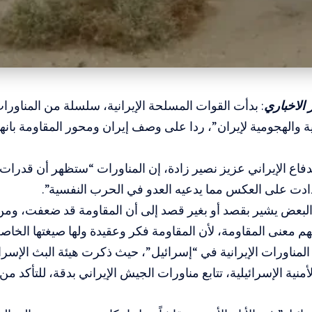
الاخباري
: بدأت القوات المسلحة الإيرانية، سلسلة من المناورات
ية والهجومية لإيران”، ردا على وصف إيران ومحور المقاومة با
دفاع الإيراني عزيز نصير زادة، إن المناورات “ستظهر أن قدرات ال
ادت على العكس مما يدعيه العدو في الحرب النفسية”.
لبعض يشير بقصد أو بغير قصد إلى أن المقاومة قد ضعفت، ومن 
فهم معنى المقاومة، لأن المقاومة فكر وعقيدة ولها صيغتها الخاصة
لمناورات الإيرانية في “إسرائيل”، حيث ذكرت هيئة البث الإسرائي
منية الإسرائيلية، تتابع مناورات الجيش الإيراني بدقة، للتأكد من