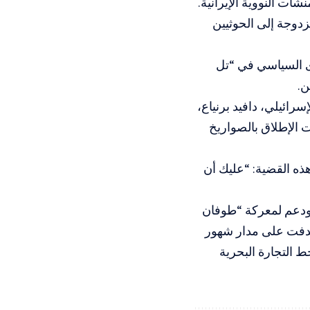
شآت النووية الإيرانية.
زدوجة إلى الحوثيين
ى السياسي في “تل
ن.
ائيلي، دافيد برنياع،
 الإطلاق بالصواريخ
ذه القضية: “عليك أن
 ودعم لمعركة “طوفان
من أكتوبر/ تشرين الأول 2023، حيث استهدفت على مدار شهور
ط التجارة البحرية