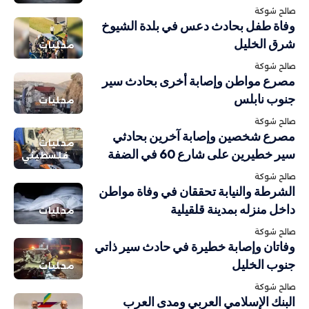
صالح شوكة
وفاة طفل بحادث دعس في بلدة الشيوخ
شرق الخليل
محليات
صالح شوكة
مصرع مواطن وإصابة أخرى بحادث سير
جنوب نابلس
محليات
صالح شوكة
مصرع شخصين وإصابة آخرين بحادثي
محليات
سير خطيرين على شارع 60 في الضفة
فلسطيني
صالح شوكة
الشرطة والنيابة تحققان في وفاة مواطن
داخل منزله بمدينة قلقيلية
محليات
صالح شوكة
وفاتان وإصابة خطيرة في حادث سير ذاتي
جنوب الخليل
محليات
صالح شوكة
البنك الإسلامي العربي ومدى العرب