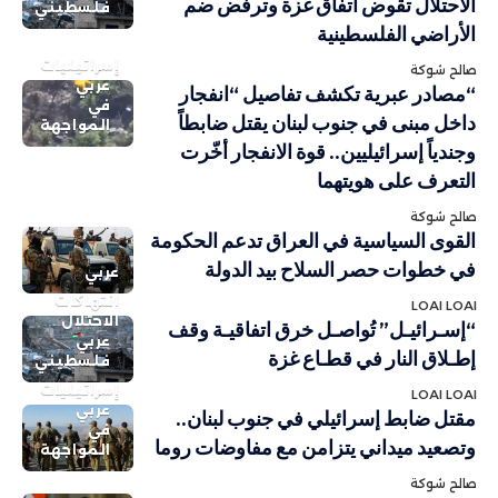
الاحتلال تقوض اتفاق غزة وترفض ضم
فلسطيني
الأراضي الفلسطينية
إسرائيليات
صالح شوكة
عربي
“مصادر عبرية تكشف تفاصيل “انفجار
في
داخل مبنى في جنوب لبنان يقتل ضابطاً
المواجهة
وجندياً إسرائيليين.. قوة الانفجار أخّرت
التعرف على هويتهما
صالح شوكة
القوى السياسية في العراق تدعم الحكومة
في خطوات حصر السلاح بيد الدولة
عربي
انتهاكات
LOAI LOAI
الاحتلال
“إسـرائيـل” تُواصـل خرق اتفاقيـة وقف
عربي
إطـلاق النار في قطـاع غزة
فلسطيني
إسرائيليات
LOAI LOAI
عربي
مقتل ضابط إسرائيلي في جنوب لبنان..
في
وتصعيد ميداني يتزامن مع مفاوضات روما
المواجهة
صالح شوكة