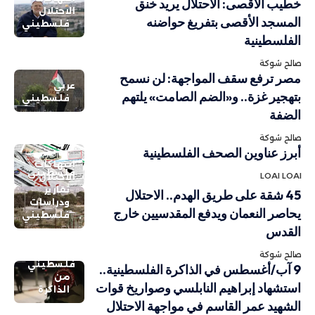
خطيب الأقصى: الاحتلال يريد خنق
الاحتلال
المسجد الأقصى بتفريغ حواضنه
فلسطيني
الفلسطينية
صالح شوكة
مصر ترفع سقف المواجهة: لن نسمح
عربي
بتهجير غزة.. و«الضم الصامت» يلتهم
فلسطيني
الضفة
صالح شوكة
أبرز عناوين الصحف الفلسطينية
انتهاكات
فلسطيني
LOAI LOAI
الاحتلال
تقارير
45 شقة على طريق الهدم.. الاحتلال
ودراسات
يحاصر النعمان ويدفع المقدسيين خارج
فلسطيني
القدس
صالح شوكة
فلسطيني
9 آب/أغسطس في الذاكرة الفلسطينية..
من
استشهاد إبراهيم النابلسي وصواريخ قوات
الذاكرة
الشهيد عمر القاسم في مواجهة الاحتلال