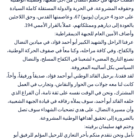
وحقوقه المشروعة، في الحربة والدولة المستقلة كاملة السيادة
على حدود 4 حزيران (يونيو) 67، وعاصمتها القدس، وحق اللاجئين
بالعودة إلى ديارهم وممتلكاتهم، عملاً بالقرار الأممي 194.
وأضاف الأمين العام للجبهة الديمقراطية:
عرفنا الراحل والشهيد الكبير أبو أحمد فؤاد، في ميادين النضال
والكفاح، وفي كافة مراحله، وكنا معاً في صفوف الحركة الوطنية،
نصنع التاريخ المضيء لشعبنا في الكفاح المسلح، والنضال
السياسي بكل أساليبه المعروفة.
لقد فقدنا، برحيل القائد الوطني أبو أحمد فؤاد، صديقاً ورفيقاً، وأخاً،
كانت لنا معه جولات من الحوار والنقاش، وتجارب في العمل
المشترك، ونحن في الوقت نفسه على ثقة تامة، أن الفراغ الذي
خلفه القائد أبو أحمد، سوف يملأه رفاقه في قيادة الجبهة الشعبية،
وأن مسيرة النضال، على هدي تضحيات الشهداء سوف تصل
بالضرورة إلى تحقيق أهدافها الوطنية المشروعة.
وختم فهد سليمان برقيته:
نأمل ونحن نتقدم منكم بأحر التعازي للرحيل المؤلم للرفيق أبو