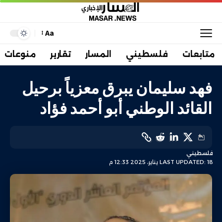
Aa
متابعات
فلسطيني
المسار
تقارير
منوعات
فهد سليمان يبرق معزياً برحيل
القائد الوطني أبو أحمد فؤاد
فلسطيني
LAST UPDATED: 18 يناير، 2025 12:33 م