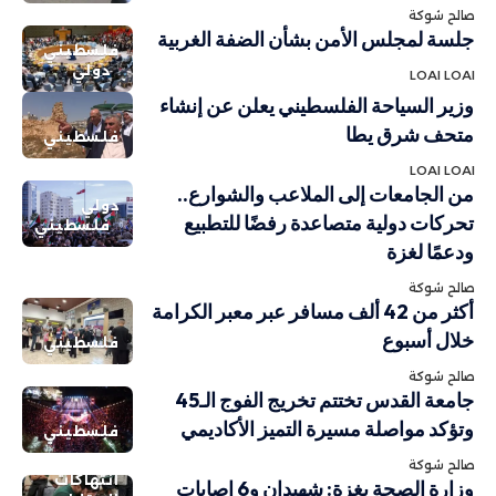
صالح شوكة
جلسة لمجلس الأمن بشأن الضفة الغربية
فلسطيني
دولي
LOAI LOAI
وزير السياحة الفلسطيني يعلن عن إنشاء
متحف شرق يطا
فلسطيني
LOAI LOAI
من الجامعات إلى الملاعب والشوارع..
دولي
تحركات دولية متصاعدة رفضًا للتطبيع
فلسطيني
ودعمًا لغزة
صالح شوكة
أكثر من 42 ألف مسافر عبر معبر الكرامة
خلال أسبوع
فلسطيني
صالح شوكة
جامعة القدس تختتم تخريج الفوج الـ45
وتؤكد مواصلة مسيرة التميز الأكاديمي
فلسطيني
صالح شوكة
انتهاكات
وزارة الصحة بغزة: شهيدان و6 إصابات