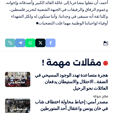
أحمد، أن تنقلوا مشاعرنا إلى عائلة القائد الكبير وأصدقائه وإخوانه،
وعموم الرفاق والرفيقات في الجبهة الشعبية لتحرير فلسطين،
وكلنا ثقة أنه سيبقى في وجداننا، وأننا سنكون له ولكل الشهداء
أوفياء لواجباتنا الوطنية مهما غلت التضحيات
■
مقالات مهمة !
تقارير
هجرة متصاعدة تهدد الوجود المسيحي في
ودراسات
الضفة.. الاحتلال والاستيطان يدفعان
فلسطيني
العائلات نحو الرحيل
صالح شوكة
مصدر أمني: إحباط محاولة اختطاف شاب
في خان يونس واعتقال أحد المتورطين
فلسطيني