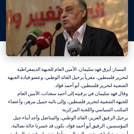
المسار
: أبرق فهد سليمان، الأمين العام للجبهة الديمقراطية
لتحرير فلسطين، معزياً برحيل القائد الوطني، وعضو قيادة الجبهة
الشعبية لتحرير فلسطين، أبو أحمد فؤاد.
وقال فهد سليمان في برقيته إلى أحمد سعدات، الأمين العام
للجبهة الشعبية لتحرير فلسطين، وإلى نائبه جميل مزهر، وأعضاء
المكتب السياسي واللجنة المركزية:
برحيل الرفيق العزيز، القائد الوطني، والمناضل وأحد أبناء جيل
المؤسسين، الرفيق أبو أحمد فؤاد، نكون قد خسرنا حالة نضالية،
أمضت حياتها في خضم النضال من أجل شعبها، وقضيته الوطنية