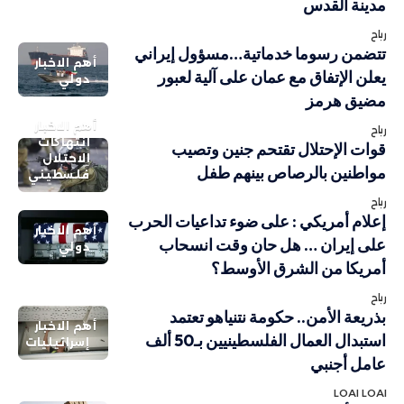
مدينة القدس
رباح
تتضمن رسوما خدماتية…مسؤول إيراني
أهم الاخبار
يعلن الإتفاق مع عمان على آلية لعبور
دولي
مضيق هرمز
أهم الاخبار
رباح
انتهاكات
قوات الإحتلال تقتحم جنين وتصيب
الاحتلال
مواطنين بالرصاص بينهم طفل
فلسطيني
رباح
إعلام أمريكي : على ضوء تداعيات الحرب
أهم الاخبار
على إيران … هل حان وقت انسحاب
دولي
أمريكا من الشرق الأوسط؟
رباح
بذريعة الأمن.. حكومة نتنياهو تعتمد
أهم الاخبار
استبدال العمال الفلسطينيين بـ50 ألف
إسرائيليات
عامل أجنبي
LOAI LOAI