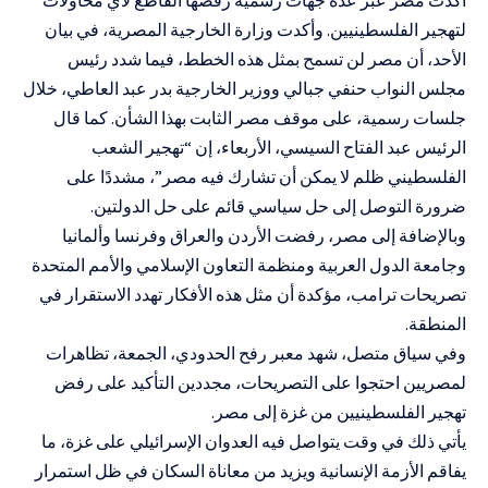
أكدت مصر عبر عدة جهات رسمية رفضها القاطع لأي محاولات
لتهجير الفلسطينيين. وأكدت وزارة الخارجية المصرية، في بيان
الأحد، أن مصر لن تسمح بمثل هذه الخطط، فيما شدد رئيس
مجلس النواب حنفي جبالي ووزير الخارجية بدر عبد العاطي، خلال
جلسات رسمية، على موقف مصر الثابت بهذا الشأن. كما قال
الرئيس عبد الفتاح السيسي، الأربعاء، إن “تهجير الشعب
الفلسطيني ظلم لا يمكن أن تشارك فيه مصر”، مشددًا على
ضرورة التوصل إلى حل سياسي قائم على حل الدولتين.
وبالإضافة إلى مصر، رفضت الأردن والعراق وفرنسا وألمانيا
وجامعة الدول العربية ومنظمة التعاون الإسلامي والأمم المتحدة
تصريحات ترامب، مؤكدة أن مثل هذه الأفكار تهدد الاستقرار في
المنطقة.
وفي سياق متصل، شهد معبر رفح الحدودي، الجمعة، تظاهرات
لمصريين احتجوا على التصريحات، مجددين التأكيد على رفض
تهجير الفلسطينيين من غزة إلى مصر.
يأتي ذلك في وقت يتواصل فيه العدوان الإسرائيلي على غزة، ما
يفاقم الأزمة الإنسانية ويزيد من معاناة السكان في ظل استمرار