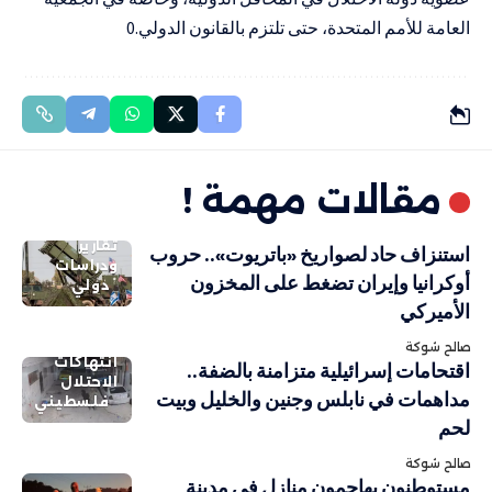
العامة للأمم المتحدة، حتى تلتزم بالقانون الدولي.0
مقالات مهمة !
تقارير
استنزاف حاد لصواريخ «باتريوت».. حروب
ودراسات
أوكرانيا وإيران تضغط على المخزون
دولي
الأميركي
صالح شوكة
انتهاكات
اقتحامات إسرائيلية متزامنة بالضفة..
الاحتلال
مداهمات في نابلس وجنين والخليل وبيت
فلسطيني
لحم
صالح شوكة
مستوطنون يهاجمون منازل في مدينة