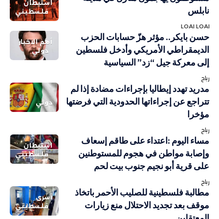
استيطان
نابلس
فلسطيني
LOAI LOAI
حسن بايكر.. مؤثر هزّ حسابات الحزب
أهم الاخبار
الديمقراطي الأمريكي وأدخل فلسطين
دولي
إلى معركة جيل “زد” السياسية
رباح
مدريد تهدد إيطاليا بإجراءات مضادة إذا لم
تتراجع عن إجراءاتها الحدودية التي فرضتها
دولي
مؤخرا
رباح
مساء اليوم :اعتداء على طاقم إسعاف
استيطان
وإصابة مواطن في هجوم للمستوطنين
فلسطيني
على قرية أبو نجيم جنوب بيت لحم
رباح
مطالبة فلسطينية للصليب الأحمر باتخاذ
أسرى
موقف بعد تجديد الاحتلال منع زيارات
فلسطيني
المعتقلين