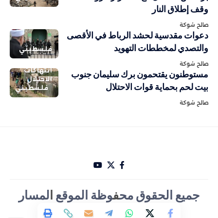
وقف إطلاق النار
صالح شوكة
دعوات مقدسية لحشد الرباط في الأقصى
والتصدي لمخططات التهويد
فلسطيني
صالح شوكة
انتهاكات
مستوطنون يقتحمون برك سليمان جنوب
الاحتلال
بيت لحم بحماية قوات الاحتلال
فلسطيني
صالح شوكة
جميع الحقوق مح
ف
وظة الموقع
ا
لمسار
الأخباري تصميم Hakam