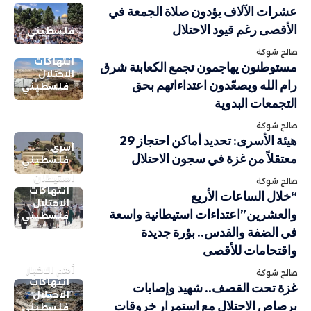
عشرات الآلاف يؤدون صلاة الجمعة في
الأقصى رغم قيود الاحتلال
فلسطيني
صالح شوكة
انتهاكات
مستوطنون يهاجمون تجمع الكعابنة شرق
الاحتلال
رام الله ويصعّدون اعتداءاتهم بحق
فلسطيني
التجمعات البدوية
صالح شوكة
هيئة الأسرى: تحديد أماكن احتجاز 29
أسرى
معتقلاً من غزة في سجون الاحتلال
فلسطيني
استيطان
صالح شوكة
انتهاكات
“خلال الساعات الأربع
الاحتلال
والعشرين”اعتداءات استيطانية واسعة
فلسطيني
في الضفة والقدس.. بؤرة جديدة
واقتحامات للأقصى
أهم الاخبار
صالح شوكة
انتهاكات
غزة تحت القصف.. شهيد وإصابات
الاحتلال
برصاص الاحتلال مع استمرار خروقات
فلسطيني