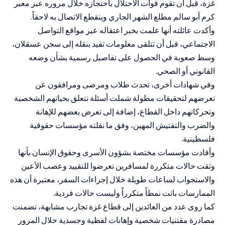
غزة، قبل أن تقوم قوات الاحتلال باحتجازه خلال مروره عبر معبر
كرم أبو سالم مطلع الشهر الجاري وينقطع الاتصال به لاحقاً.
وأكدت عائلته أنها علمت بخبر اعتقاله عبر مواقع التواصل
الاجتماعي، قبل أن تتلقى معلومات تفيد بنقله إلى سجن عسقلان،
وسط صعوبة في الحصول على تفاصيل رسمية بشأن وضعه
القانوني أو الصحي.
وفي شهادات أخرى، تحدث طلاب ومرضى ومرافقون عن
تعرضهم لتحقيقات مطولة شملت أسئلة تتعلق بحياتهم الشخصية
وتحركاتهم داخل القطاع، إضافة إلى تعرض بعضهم للإهانة
والضرب والتفتيش المهين، وفق ما نقلته مؤسسات حقوقية
فلسطينية.
وأفادت مؤسسات مختصة بشؤون الأسرى وحقوق الإنسان بأنها
وثقت حالات متكررة لمسافرين تعرضوا للتقييد وعصب الأعين
والاستجواب لساعات طويلة خلال إجراءات السفر، معتبرة أن هذه
الممارسات باتت نمطاً متكرراً وليست حالات فردية.
كما روى عدد من العائدين إلى قطاع غزة تجارب مشابهة، تضمنت
مصادرة مقتنيات شخصية وإهانات لفظية وجسدية خلال المرور