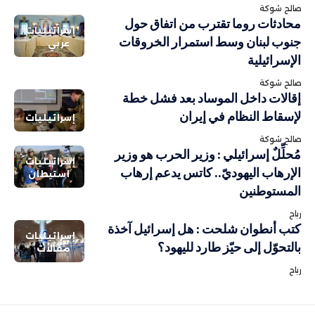
صالح شوكة
محادثات روما تقترب من اتفاق حول
إسرائيليات
جنوب لبنان وسط استمرار الخروقات
عربي
الإسرائيلية
صالح شوكة
إقالات داخل الموساد بعد فشل خطة
لإسقاط النظام في إيران
إسرائيليات
صالح شوكة
مُحلِّلٌ إسرائيلي : وزير الحرب هو وزير
إسرائيليات
الإرهاب اليهوديّ.. كاتس يدعم إرهاب
استيطان
المستوطنين
رباح
كتب أنطوان شلحت : هل إسرائيل آخذة
إسرائيليات
بالتحوّل إلى حيّز طارد لليهود؟
مقالات
رباح