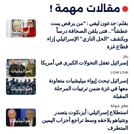
مقالات مهمة !
انتهاكات
بقلم: جدعون ليفي : “من يرفض يمت
الاحتلال
عطشاً”.. فتى يلقن الصحافة درساً
إسرائيليات
ويكشف “الحل النازي” الإسرائيلي إزاء
قطاع غزة
رباح
إسرائيل تغفل التحولات الكبرى في أمريكا
إسرائيليات
LOAI LOAI
إسرائيل تبحث إيواء ميليشيات متعاونة
معها في غزة ضمن ترتيبات المرحلة
إسرائيليات
المقبلة
صالح شوكة
استطلاع إسرائيلي: أيزنكوت يتصدر
ونتنياهو يلاحقه وسط تراجع أحزاب اليمين
إسرائيليات
المتطرف