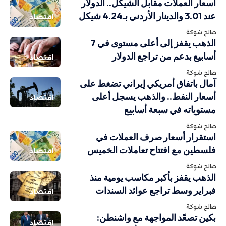
أسعار العملات مقابل الشيكل.. الدولار
عند 3.01 والدينار الأردني بـ4.24 شيكل
اقتصاد
صالح شوكة
الذهب يقفز إلى أعلى مستوى في 7
أسابيع بدعم من تراجع الدولار
اقتصاد
صالح شوكة
آمال باتفاق أمريكي إيراني تضغط على
أسعار النفط.. والذهب يسجل أعلى
اقتصاد
مستوياته في سبعة أسابيع
صالح شوكة
استقرار أسعار صرف العملات في
فلسطين مع افتتاح تعاملات الخميس
اقتصاد
صالح شوكة
الذهب يقفز بأكبر مكاسب يومية منذ
فبراير وسط تراجع عوائد السندات
اقتصاد
صالح شوكة
بكين تصعّد المواجهة مع واشنطن:
اقتصاد