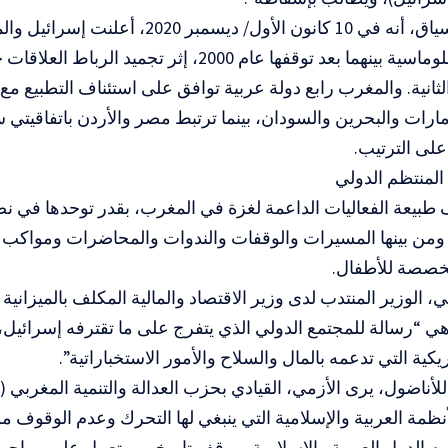
يذكر، في السياق، أنه في 10 كانون الأول/ ديسمبر 0
العلاقات الدبلوماسية بينهما بعد توقفها عام 2000، إثر تجم
إمارات والبحرين والسودان، بينما ترتبط مصر والأردن باتفاقيتي 
لمنتظم الدولي
 طبيعة الفعاليات الداعمة لغزة في المغرب، بقدر توحدها في ن
 ومن بينها المسيرات والوقفات والندوات والمحاضرات ومواكب 
مخصصة للأطفال.
، الوزير المنتدب لدى وزير الاقتصاد والمالية المكلف بالميزانية
 “رسالة للمجتمع الدولي الذي يتفرج على ما تقترفه إسرائيل، 
يكية التي تدعمه بالمال والسلاح والأمور الاستخباراتية”.
أناضول، يرى الأزمي، القيادي بحزب العدالة والتنمية المغربي 
لأنظمة العربية والإسلامية التي ينبغي لها التحرك وعدم الوقوف 
قوم الدول العربية والإسلامية بموقف تاريخي، وتعمل على مواجهة