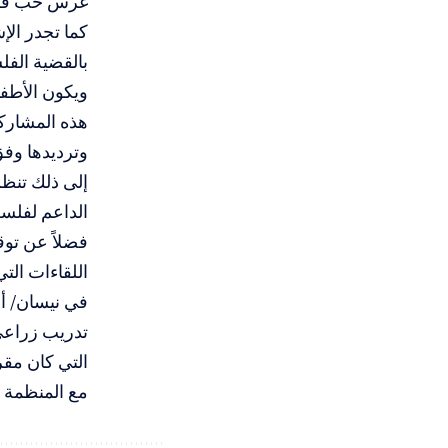
غرس حب ف
كما تجدر الإش
بالقضية الفل
ويكون الأطف
هذه المشارك
وترديدها وفق
إلى ذلك تنظم
الداعم لفلسط
فضلاً عن تو
اللقاءات الت
تدريب زراعي 
مع المنظمة ال