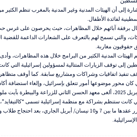
لسطين
ارة إلى أن الهيئات المدنية وغير المدنية بالمغرب تنظم الكثير م
سطينية لفائدة الأطفال.
ال برفقة آبائهم خلال المظاهرات، حيث يحرصون على غرس 
ات، والتي تسمح لهم بالتعرف على الشعارات الداعمة للقضية ا
 حقوقيون مغاربة.
 الهيئات المدنية الكثير من البرامج خلال هذه المظاهرات، وأدى
ين إلى توقف الزيارات المتتالية لمسؤولين إسرائيلية التي كانت 
قف تنفيذ اتفاقيات وشراكات ومشاريع سابقة. كما أوقف متظا
ي كان محور موضوعها أمور تتعلق بإسرائيل، وإلغاء استضافة أكادي
في نيسان/ أبريل 2025، ألغى معهد الحسن الثاني للزراعة والبيطرة ب
كانت ستنظم بشراكة مع منظمة إسرائيلية تسمى “كالتيفايد”، وجا
التي كان مقرر عقدها ما بين 7 و10 نيسان/ أبريل الجاري، بعد ا
إسرائيلية.