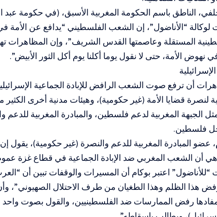
، الناطق باسم الحكومة المغربية الأسبق، (في حكومة عبد الإل
وكالة “الأناضول”، إن الشعب الفلسطيني “يدافع عن الأمة في 
سطينية المستقلة وعاصمتها القدس الشريف”، وإن المظاهرات ت
 نهوض الأمة، حتى لا نقول يوما أكلنا يوم أكل الثور الأبيض”.
لإسرائيلية
رات أن ترفع صوت الشعب الرافض للإبادة الجماعية الإسرائيلي
بية لنصرة قضايا الأمة (غير حكومية)، وهيئات مدنية أخرى الكثير
مثل الجبهة المغربية لدعم فلسطين، والمبادرة المغربية للدعم 
جل فلسطين.
عضو المبادرة المغربية للدعم والنصرة (غير حكومية)، يقول إن 
ي أن الشعب المغربي ضد الإبادة الجماعية في قطاع غزة عمو
“للأناضول” اعتبر بوكام أن المسيرات والوقفات تبين أن “الع
رفض هذا الظلم وهذا الطغيان من طرف الاحتلال الصهيوني”، وأ
 مفادها رفض الممارسات ضد الفلسطينيين، والقول بصوت واحد
إسرائيل)، ويطالب بإسقاطه”.