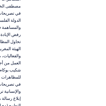
مصطفى الخلفي
في تصريحات ل
الدولة الفل
والمساهمة في
رفض الإبادة ا
تحاول المظاه
الهيئة المغر
والفعاليات، 
العمل من أ
شكيب بوكام، 
للمظاهرات ه
في تصريحات 
والإنسانية ت
إبلاغ رسالة
التطبيع (مع 