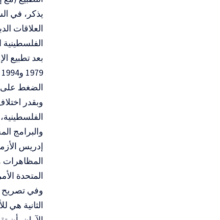
بعد تطبيع ال
1979 و1994 على الترتيب.
الضغط على ا
وبقدر اختلاف
الفلسطينية،
والبرامج ال
إدريس الأزمي
المظاهرات هي
المتحدة الأمر
وفي تصريح لل
الثانية هي ل
الآوان بأن ت