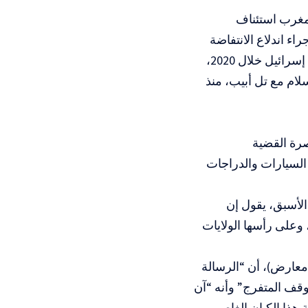
202، أعلنت إسرائيل والمغرب استئناف
يد الرباط العلاقات جراء اندلاع الانتفاضة
الفلسطينية الثانية. والمغرب رابع دولة عربية توافق على استئناف التطبيع مع إسرائيل خلال 2020،
سلام مع تل أبيب، منذ
صرة القضية
السيارات والدراجات
 الأسبق، يقول إن
وعلى رأسها الولايات
(معارض)، أن “الرسالة
موقف المتفرج” وأنه “آن
 هذا الكيان الغاصب،