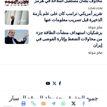
مخاوف بشأن مستقبل الملاحة في هرمز
دولي
LOAI LOAI
تقرير أمريكي: ترامب كان على علم بأزمة
الذخيرة قبل تسريب معلومات عنها
دولي
صالح شوكة
بزشكيان: استهداف منشآت الطاقة جزء
من محاولات الضغط وإثارة الفوضى في
دولي
إيران
صالح شوكة
جميع الحقوق مح
ف
وظة الموقع
ا
لمسار
الأخباري تصميم Hakam