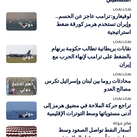
LOAI LOAI
لوفيغارو: ترامب عاجز عن الحسم..
وإيران تستخدم هرمز كورقة ضغط
دولي
استراتيجية
LOAI LOAI
نقابات بريطانية تطالب حكومة برنهام
بالضغط على ترامب لإنهاء الحرب مع
دولي
إيران
LOAI LOAI
محادثات روما بين لبنان وإسرائيل تكرس
أهم الاخبار
مصالح العدو
دولي
LOAI LOAI
تراجع حركة الملاحة في مضيق هرمز إلى
أدنى مستوياتها وسط التوترات الإقليمية
دولي
صالح شوكة
أسعار النفط تواصل الصعود وسط
اقتصاد