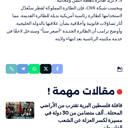
لا، لا نريد طائرة باهظة الثمن ومجانية”.
وبحسب شبكة CNN، فإن الطائرة المملوكة لقطر ستُعدّل
لاستخدامها كطائرة رئاسية أمريكية بديلة للطائرة القديمة، مما
أثار تساؤلات قانونية وأخلاقية بشأن علاقتها بالدولة الخليجية.
وأوضح ترامب أن الطائرة الجديدة “أصغر سناً” وستدخل لاحقًا في
خدمة مكتبته الرئاسية بعد انتهاء ولايته.
مقالات مهمة !
قافلة فلسطين البرية تقترب من الأراضي
المحتلة.. ألف متضامن من 30 دولة في
دولي
مسيرة لكسر العزلة عن الشعب
الفلسطيني