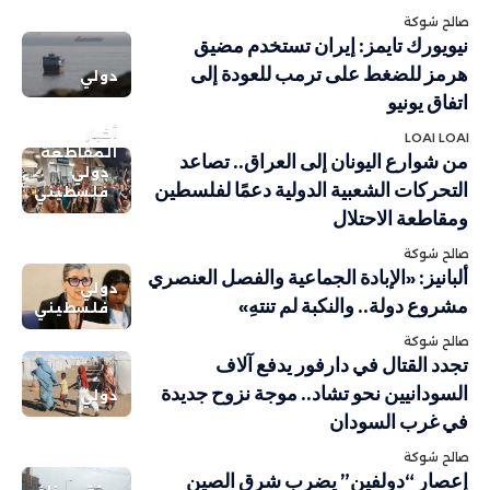
صالح شوكة
نيويورك تايمز: إيران تستخدم مضيق
هرمز للضغط على ترمب للعودة إلى
دولي
اتفاق يونيو
أخبار
LOAI LOAI
المقاطعة
من شوارع اليونان إلى العراق.. تصاعد
دولي
التحركات الشعبية الدولية دعمًا لفلسطين
فلسطيني
ومقاطعة الاحتلال
صالح شوكة
ألبانيز: «الإبادة الجماعية والفصل العنصري
دولي
مشروع دولة.. والنكبة لم تنتهِ»
فلسطيني
صالح شوكة
تجدد القتال في دارفور يدفع آلاف
السودانيين نحو تشاد.. موجة نزوح جديدة
دولي
في غرب السودان
صالح شوكة
إعصار “دولفين” يضرب شرق الصين