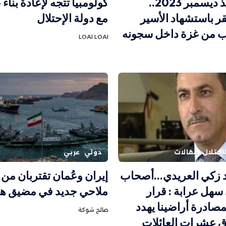
معتقل منذ ديسمبر 2023..
كولومبيا تتجه لإعادة بناء 
قر باستشهاد الأسير
مع دولة الإحتلال
اب من غزة داخل سجونه
LOAI LOAI
احتلال
مقالات
دولي
عربي
 زكي العريدي…أصحاب
إيران وعُمان تقتربان من 
سهل عرابة : قرار
ملاحي جديد في مضيق ه
مصادرة أراضينا يهدد
صالح شوكة
 عشرات العائلات