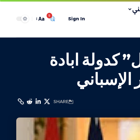
ي
9
Aa
Sign In
” كدولة ابادة
 الإسباني
SHARE