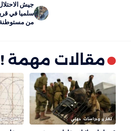
جيش الاحتلال 
سلميا في قري
من مستوطنة
مقالات مهمة !
تقارير ودراسات
دولي
أسرى
انته