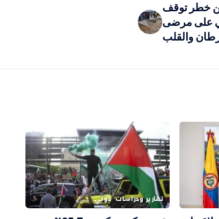
ن خطر توقف
ي على مرضى
طان والقلب
تقارير ودراسات
دولي