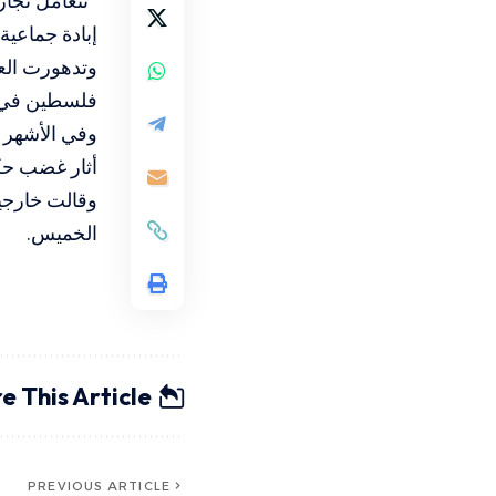
“تتعامل تجار
إبادة جماعية
وتدهورت العلا
فلسطين في 28 أيار/مايو 024
وفي الأشهر ال
أثار غضب حكو
وقالت خارجية
الخميس.
e This Article
PREVIOUS ARTICLE