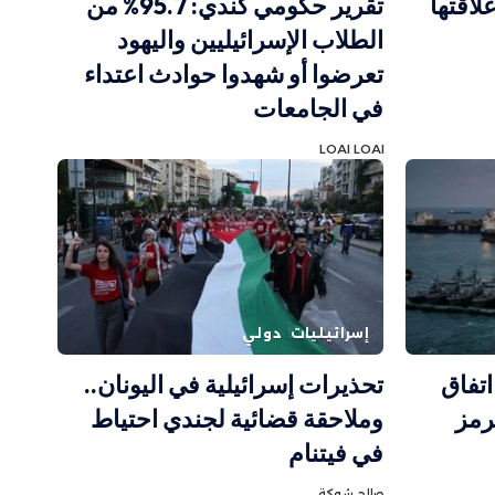
علاقتها
تقرير حكومي كندي: 95.7% من
الطلاب الإسرائيليين واليهود
تعرضوا أو شهدوا حوادث اعتداء
في الجامعات
LOAI LOAI
إسرائيليات
دولي
اتفاق
تحذيرات إسرائيلية في اليونان..
رمز
وملاحقة قضائية لجندي احتياط
في فيتنام
صالح شوكة