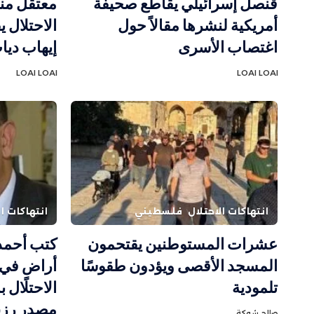
قنصل إسرائيلي يقاطع صحيفة
أمريكية لنشرها مقالاً حول
الاحتلال ي
اغتصاب الأسرى
إيهاب دي
LOAI LOAI
LOAI LOAI
انتهاكات الاحتلال
فلسطيني
انتهاكات ال
عشرات المستوطنين يقتحمون
كتب أحمد
المسجد الأقصى ويؤدون طقوسًا
أراضٍ في 
تلمودية
الاحتلال ب
مصدر رزق
صالح شوكة