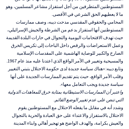
المستوطنين المتطرفين من أجل استفزاز مشاعر المسلمين، وهو
ما لا يعطيهم الحق الشرعي في الأقصى.
المحامي والحقوقي المقدسي مدحت ديبه، وصف ممارسات
المستوطنين أنها استفزاز بدعم من الشرطة والجيش الإسرائيلي،
حيث تهدف الاقتحامات اليومية والتجوال في حارات البلدة القديمة
وعمل الاستعراضات والرقص داخل الباحات إلى تكريس الخرق
الصارخ والكبير للوصاية الهاشمية على المقدسات الإسلامية
والمسيحية وتغيير في الأمر الواقع الذي اعتدنا عليه منذ عام 1967.
وتابع ديبه: «هناك سياسة جديدة لدى حكومة الاحتلال بتبني التغيير
وقلب الأمر الواقع، حيث يتم تقديم الممارسات الجديدة على أنها
سياسة جديدة ويجب التعامل معها».
واعتبر أن الممارسات الاستيطانية بمثابة خرق للمعاهدات الدولية
التي تنص على عدم تغيير الوضع القائم.
وشدد أنه في مقابل ما يفعله الاحتلال مع المستوطنين يقوم
الاحتلال بالاستفزاز والاعتداء على حق العبادة والحرية بالتجوال
والعيش بكرامة، والهدف الواضح هو تهجير أهالي وابناء المدينة