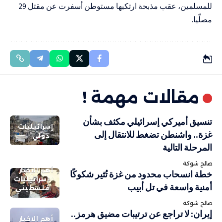
للمسلمين، عقب مذبحة ارتكبها مستوطن أسفرت عن مقتل 29
مصلّيا.
مقالات مهمة !
تنسيق أميركي إسرائيلي مكثف بشأن
إسرائيليات
غزة.. واشنطن تضغط للانتقال إلى
دولي
المرحلة التالية
صالح شوكة
أهم الاخبار
خطة انسحاب محدود من غزة تُثير شكوكًا
إسرائيليات
أمنية واسعة في تل أبيب
فلسطيني
صالح شوكة
إيران: لا تراجع عن ترتيبات مضيق هرمز..
أهم الاخبار