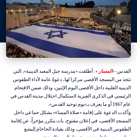
القدس- «
المسار
» : أطلقت «مدرسة جبل المعبد الدينية»، التي
تتخذ من المسجد الأقصى مركزا لها، دعوةً عامة لأداء الطقوس
الدينية العلنية داخل الأقصى اليوم الإثنين، وذلك ضمن الاقتحام
الرئيسي في الذكرى العبرية لاستكمال احتلال مدينة القدس في
عام 1967 أو ما يعرف بـ»يوم توحيد القدس».
وأكدت الدعوة على إقامة «صلاة المساء» بشكل جماعي داخل
المسجد الأقصى، في إعلان مفتوح، بات يتكرر مؤخراً، عن إقامة
الطقوس الدينية في الأقصى، وذلك بقيادة الحاخام إليشع
وولفسون، حاخام «مدرسة جبل المعبد الدينية».