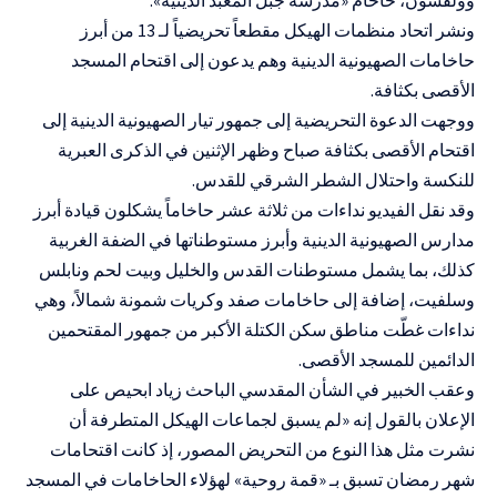
ونشر اتحاد منظمات الهيكل مقطعاً تحريضياً لـ 13 من أبرز
حاخامات الصهيونية الدينية وهم يدعون إلى اقتحام المسجد
الأقصى بكثافة.
ووجهت الدعوة التحريضية إلى جمهور تيار الصهيونية الدينية إلى
اقتحام الأقصى بكثافة صباح وظهر الإثنين في الذكرى العبرية
للنكسة واحتلال الشطر الشرقي للقدس.
وقد نقل الفيديو نداءات من ثلاثة عشر حاخاماً يشكلون قيادة أبرز
مدارس الصهيونية الدينية وأبرز مستوطناتها في الضفة الغربية
كذلك، بما يشمل مستوطنات القدس والخليل وبيت لحم ونابلس
وسلفيت، إضافة إلى حاخامات صفد وكريات شمونة شمالاً، وهي
نداءات غطّت مناطق سكن الكتلة الأكبر من جمهور المقتحمين
الدائمين للمسجد الأقصى.
وعقب الخبير في الشأن المقدسي الباحث زياد ابحيص على
الإعلان بالقول إنه «لم يسبق لجماعات الهيكل المتطرفة أن
نشرت مثل هذا النوع من التحريض المصور، إذ كانت اقتحامات
شهر رمضان تسبق بـ «قمة روحية» لهؤلاء الحاخامات في المسجد