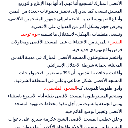
الأقصى المبارك لتشجيع أتباعهم، إلا أنها بهذا الإنتاج والتوزيع
المسبق تسعى، كما يبدو، إلى تحفيز مجموعات جديدة من اليمين
وأتباع الصهيونية الدينية للانضمام إلى جمهور المقتحمين للأقصى،
وفرض حجم وشكل أكبر من العدوان على الأقصى».
وتسعى منظمات «الهيكل» لاستغلال ما تسميه «
يوم توحيد
القدس
» للمزيد من الاعتداءات على المسجد الأقصى ومحاولات
فرض واقع تهويدي جديد فيه.
واقتحم مستوطنون المسجد الأقصى المبارك في مدينة القدس
المحتلة، بحماية شرطة الاحتلال الإسرائيلي.
وأفادت محافظة القدس، بأن 393 مستعمرا اقتحموا باحات
المسجد الأقصى بشكل جماعي وعلني في المنطقة الشرقية،
وأدوا طقوسا تلمودية، كـ»
السجود الملحمي».
ويقتحم المستوطنون المسجد الأقصى طيلة أيام الأسبوع باستثناء
يومي الجمعة والسبت من أجل تنفيذ مخططات تهويد المسجد
الأقصى وتغيير الوضع القائم فيه.
وعلق خطيب المسجد الأقصى الشيخ عكرمة صبري على دعوات
المستوطنين لمسيرة الأعلام واقتحام الأقصى أنها دعوات من