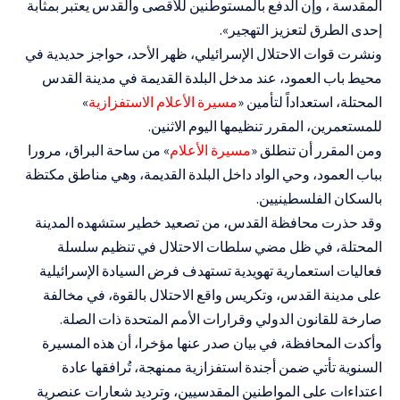
المقدسة ، وإن الدفع بالمستوطنين للأقصى والقدس يعتبر بمثابة
إحدى الطرق لتعزيز التهجير».
ونشرت قوات الاحتلال الإسرائيلي، ظهر الأحد، حواجز حديدية في
محيط باب العمود، عند مدخل البلدة القديمة في مدينة القدس
المحتلة، استعداداً لتأمين «
مسيرة الأعلام الاستفزازية
»
للمستعمرين، المقرر تنظيمها اليوم الاثنين.
ومن المقرر أن تنطلق «
مسيرة الأعلام
» من ساحة البراق، مرورا
بباب العمود، وحي الواد داخل البلدة القديمة، وهي مناطق مكتظة
بالسكان الفلسطينيين.
وقد حذرت محافظة القدس، من تصعيد خطير ستشهده المدينة
المحتلة، في ظل مضي سلطات الاحتلال في تنظيم سلسلة
فعاليات استعمارية تهويدية تستهدف فرض السيادة الإسرائيلية
على مدينة القدس، وتكريس واقع الاحتلال بالقوة، في مخالفة
صارخة للقانون الدولي وقرارات الأمم المتحدة ذات الصلة.
وأكدت المحافظة، في بيان صدر عنها مؤخرا، أن هذه المسيرة
السنوية تأتي ضمن أجندة استفزازية ممنهجة، تُرافقها عادة
اعتداءات على المواطنين المقدسيين، وترديد شعارات عنصرية