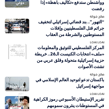
وواشنطن ستدفع «تكاليف باهظة» إذا
دولي
رفضت
صالح شوكة
إسرائيليات
“التهور”.. بند قضائي إسرائيلي لتخفيف
تقارير
جرائم قتل الفلسطينيين وإفلات
ودراسات
المستوطنين والشرطة من العقاب
LOAI LOAI
أهم الاخبار
المركز الفلسطيني للتوثيق والمعلومات
تقارير
«ملف» انتخابات الكنيست الـ26.. خريطة
ودراسات
حزبية إسرائيلية متحولة وقلق عربي من
تشتت الأصوات
صالح شوكة
باكستان تدعو لتوحيد العالم الإسلامي في
مواجهة إسرائيل
أهم الاخبار
استيطان
أهم
LOAI LOAI
الاخبار
تقرير الإستيطان الأسبوعي رموز الكراهية
تقارير
في المستوطنات ينثرون سمومهم
ودراسات