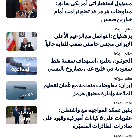
مسؤول استخباراتي أمريكي سابق:
مفاوضات هرمز قد تضع ترامب أمام
دولي
خيارين صعبين
صالح شوكة
بزشكيان: التواصل مع الزعيم الأعلى
الإيراني مجتبى خامنئي صعب للغاية حالياً
دولي
صالح شوكة
دولي
الحوثيون يعلنون استهداف سفينة نفط
في
سعودية في خليج عدن بصاروخ باليستي
المواجهة
صالح شوكة
إيران: مفاوضات متقدمة مع عُمان لتنظيم
الملاحة وإدارة مضيق هرمز
دولي
LOAI LOAI
بكين تصعّد المواجهة مع واشنطن:
اقتصاد
عقوبات على 6 كيانات أميركية وقيود على
دولي
صادرات الطائرات المسيّرة
LOAI LOAI