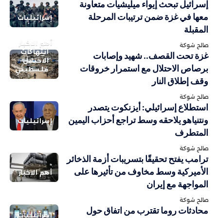
إسرائيل تبحث إيواء ميليشيات متعاونة
معها في غزة ضمن ترتيبات المرحلة
إسرائيليات
المقبلة
أهم الاخبار
صالح شوكة
انتهاكات
غزة تحت القصف.. شهيد وإصابات
الاحتلال
برصاص الاحتلال مع استمرار خروقات
فلسطيني
وقف إطلاق النار
صالح شوكة
استطلاع إسرائيلي: أيزنكوت يتصدر
ونتنياهو يلاحقه وسط تراجع أحزاب اليمين
إسرائيليات
المتطرف
صالح شوكة
ترامب يفتح تحقيقًا بتسريبات أزمة الذخائر
الأميركية وسط مخاوف من تأثيرها على
أهم الاخبار
المواجهة مع إيران
صالح شوكة
محادثات روما تقترب من اتفاق حول
إسرائيليات