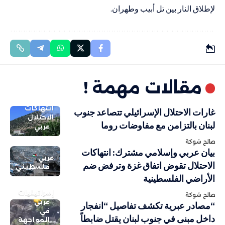
لإطلاق النار بين تل أبيب وطهران.
مقالات مهمة !
انتهاكات
غارات الاحتلال الإسرائيلي تتصاعد جنوب
الاحتلال
لبنان بالتزامن مع مفاوضات روما
عربي
صالح شوكة
بيان عربي وإسلامي مشترك: انتهاكات
عربي
الاحتلال تقوض اتفاق غزة وترفض ضم
فلسطيني
الأراضي الفلسطينية
إسرائيليات
صالح شوكة
عربي
“مصادر عبرية تكشف تفاصيل “انفجار
في
داخل مبنى في جنوب لبنان يقتل ضابطاً
المواجهة