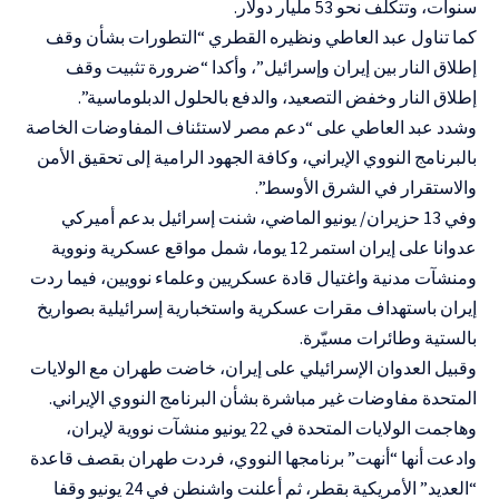
سنوات، وتتكلف نحو 53 مليار دولار.
كما تناول عبد العاطي ونظيره القطري “التطورات بشأن وقف
إطلاق النار بين إيران وإسرائيل”، وأكدا “ضرورة تثبيت وقف
إطلاق النار وخفض التصعيد، والدفع بالحلول الدبلوماسية”.
وشدد عبد العاطي على “دعم مصر لاستئناف المفاوضات الخاصة
بالبرنامج النووي الإيراني، وكافة الجهود الرامية إلى تحقيق الأمن
والاستقرار في الشرق الأوسط”.
وفي 13 حزيران/ يونيو الماضي، شنت إسرائيل بدعم أميركي
عدوانا على إيران استمر 12 يوما، شمل مواقع عسكرية ونووية
ومنشآت مدنية واغتيال قادة عسكريين وعلماء نوويين، فيما ردت
إيران باستهداف مقرات عسكرية واستخبارية إسرائيلية بصواريخ
بالستية وطائرات مسيّرة.
وقبيل العدوان الإسرائيلي على إيران، خاضت طهران مع الولايات
المتحدة مفاوضات غير مباشرة بشأن البرنامج النووي الإيراني.
وهاجمت الولايات المتحدة في 22 يونيو منشآت نووية لإيران،
وادعت أنها “أنهت” برنامجها النووي، فردت طهران بقصف قاعدة
“العديد” الأمريكية بقطر، ثم أعلنت واشنطن في 24 يونيو وقفا