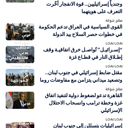
وجندياً إسرائيليين.. قوة الانفجار أخّرت
التعرف على هويتهما
صالح شوكة
القوى السياسية في العراق تدعم الحكومة
في خطوات حصر السلاح بيد الدولة
عربي
انتهاكات
LOAI LOAI
الاحتلال
“إسـرائيـل” تُواصـل خرق اتفاقيـة وقف
عربي
إطـلاق النار في قطـاع غزة
فلسطيني
إسرائيليات
LOAI LOAI
عربي
مقتل ضابط إسرائيلي في جنوب لبنان..
في
وتصعيد ميداني يتزامن مع مفاوضات روما
المواجهة
صالح شوكة
القاهرة تدعو لضغوط دولية لتنفيذ اتفاق
غزة وخطة ترامب وانسحاب الاحتلال
عربي
الإسرائيلي
LOAI LOAI
استيطان
إسرائيليات يتسللن إلى جنوب لبنان