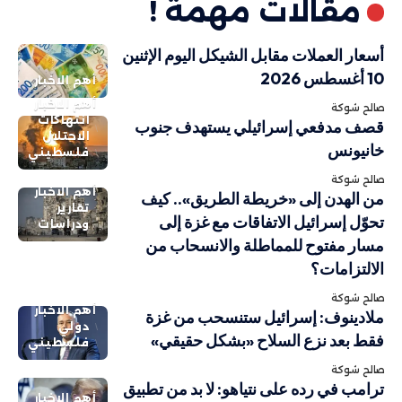
مقالات مهمة !
أسعار العملات مقابل الشيكل اليوم الإثنين
10 أغسطس 2026
أهم الاخبار
أهم الاخبار
صالح شوكة
انتهاكات
قصف مدفعي إسرائيلي يستهدف جنوب
الاحتلال
خانيونس
فلسطيني
صالح شوكة
أهم الاخبار
من الهدن إلى «خريطة الطريق».. كيف
تقارير
تحوّل إسرائيل الاتفاقات مع غزة إلى
ودراسات
مسار مفتوح للمماطلة والانسحاب من
الالتزامات؟
صالح شوكة
أهم الاخبار
ملادينوف: إسرائيل ستنسحب من غزة
دولي
فقط بعد نزع السلاح «بشكل حقيقي»
فلسطيني
صالح شوكة
ترامب في رده على نتياهو: لا بد من تطبيق
أهم الاخبار