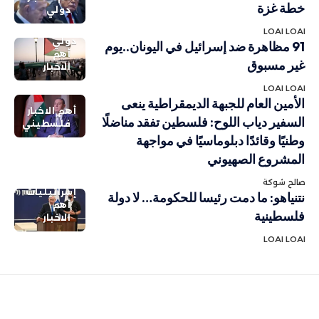
خطة غزة
دولي
LOAI LOAI
دولي
91 مظاهرة ضد إسرائيل في اليونان..يوم
أهم
غير مسبوق
الاخبار
LOAI LOAI
الأمين العام للجبهة الديمقراطية ينعى
أهم الاخبار
السفير دياب اللوح: فلسطين تفقد مناضلًا
فلسطيني
وطنيًا وقائدًا دبلوماسيًا في مواجهة
المشروع الصهيوني
صالح شوكة
إسرائيليات
نتنياهو: ما دمت رئيسا للحكومة… لا دولة
أهم
فلسطينية
الاخبار
LOAI LOAI