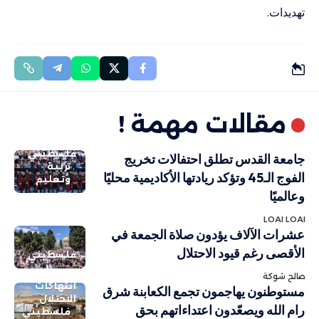
تهديدات.
مقالات مهمة !
فلسطيني
جامعة القدس تطلق احتفالات تخريج
تربية
الفوج الـ45 وتؤكد ريادتها الأكاديمية محليًا
وتعليم
وعالميًا
LOAI LOAI
عشرات الآلاف يؤدون صلاة الجمعة في
الأقصى رغم قيود الاحتلال
فلسطيني
صالح شوكة
انتهاكات
مستوطنون يهاجمون تجمع الكعابنة شرق
الاحتلال
رام الله ويصعّدون اعتداءاتهم بحق
فلسطيني