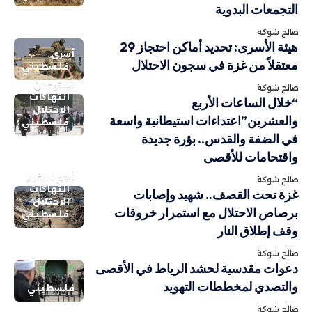
التجمعات البدوية
صالح شوكة
هيئة الأسرى: تحديد أماكن احتجاز 29
أسرى
معتقلاً من غزة في سجون الاحتلال
فلسطيني
استيطان
صالح شوكة
انتهاكات
“خلال الساعات الأربع
الاحتلال
والعشرين”اعتداءات استيطانية واسعة
فلسطيني
في الضفة والقدس.. بؤرة جديدة
واقتحامات للأقصى
أهم الاخبار
صالح شوكة
انتهاكات
غزة تحت القصف.. شهيد وإصابات
الاحتلال
برصاص الاحتلال مع استمرار خروقات
فلسطيني
وقف إطلاق النار
صالح شوكة
دعوات مقدسية لحشد الرباط في الأقصى
والتصدي لمخططات التهويد
فلسطيني
صالح شوكة