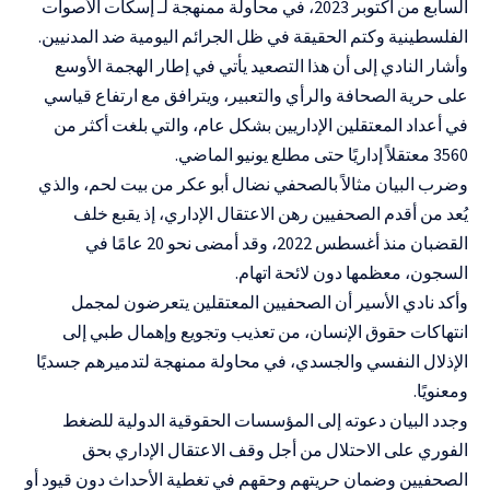
السابع من أكتوبر 2023، في محاولة ممنهجة لـ إسكات الأصوات
الفلسطينية وكتم الحقيقة في ظل الجرائم اليومية ضد المدنيين.
وأشار النادي إلى أن هذا التصعيد يأتي في إطار الهجمة الأوسع
على حرية الصحافة والرأي والتعبير، ويترافق مع ارتفاع قياسي
في أعداد المعتقلين الإداريين بشكل عام، والتي بلغت أكثر من
3560 معتقلاً إداريًا حتى مطلع يونيو الماضي.
وضرب البيان مثالاً بالصحفي نضال أبو عكر من بيت لحم، والذي
يُعد من أقدم الصحفيين رهن الاعتقال الإداري، إذ يقبع خلف
القضبان منذ أغسطس 2022، وقد أمضى نحو 20 عامًا في
السجون، معظمها دون لائحة اتهام.
وأكد نادي الأسير أن الصحفيين المعتقلين يتعرضون لمجمل
انتهاكات حقوق الإنسان، من تعذيب وتجويع وإهمال طبي إلى
الإذلال النفسي والجسدي، في محاولة ممنهجة لتدميرهم جسديًا
ومعنويًا.
وجدد البيان دعوته إلى المؤسسات الحقوقية الدولية للضغط
الفوري على الاحتلال من أجل وقف الاعتقال الإداري بحق
الصحفيين وضمان حريتهم وحقهم في تغطية الأحداث دون قيود أو