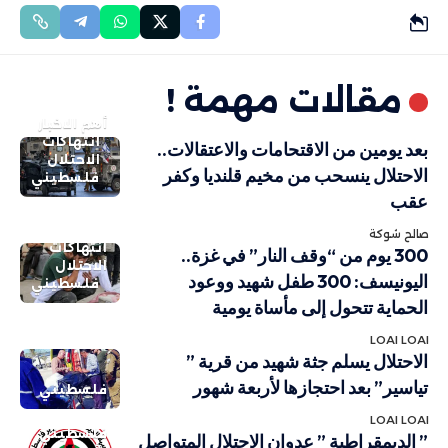
مقالات مهمة !
أهم الاخبار
انتهاكات
بعد يومين من الاقتحامات والاعتقالات..
الاحتلال
الاحتلال ينسحب من مخيم قلنديا وكفر
فلسطيني
عقب
صالح شوكة
انتهاكات
300 يوم من “وقف النار” في غزة..
الاحتلال
اليونيسف: 300 طفل شهيد ووعود
فلسطيني
الحماية تتحول إلى مأساة يومية
LOAI LOAI
الاحتلال يسلم جثة شهيد من قرية ”
تياسير” بعد احتجازها لأربعة شهور
فلسطيني
LOAI LOAI
فلسطيني
” الديمقراطية ” عدوان الإحتلال المتواصل