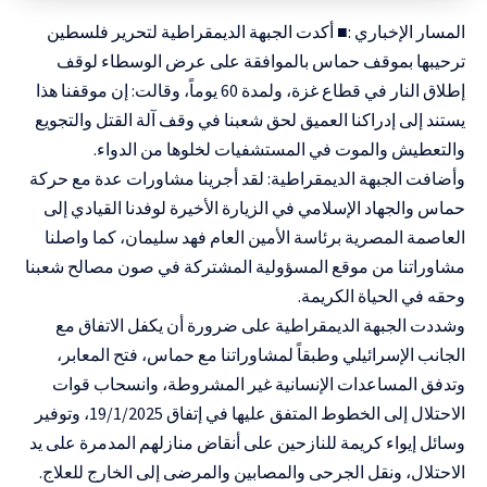
المسار الإخباري :
■
أكدت الجبهة الديمقراطية لتحرير فلسطين
ترحيبها بموقف حماس بالموافقة على عرض الوسطاء لوقف
إطلاق النار في قطاع غزة، ولمدة 60 يوماً، وقالت: إن موقفنا هذا
يستند إلى إدراكنا العميق لحق شعبنا في وقف آلة القتل والتجويع
والتعطيش والموت في المستشفيات لخلوها من الدواء.
وأضافت الجبهة الديمقراطية: لقد أجرينا مشاورات عدة مع حركة
حماس والجهاد الإسلامي في الزيارة الأخيرة لوفدنا القيادي إلى
العاصمة المصرية برئاسة الأمين العام فهد سليمان، كما واصلنا
مشاوراتنا من موقع المسؤولية المشتركة في صون مصالح شعبنا
وحقه في الحياة الكريمة.
وشددت الجبهة الديمقراطية على ضرورة أن يكفل الاتفاق مع
الجانب الإسرائيلي وطبقاً لمشاوراتنا مع حماس، فتح المعابر،
وتدفق المساعدات الإنسانية غير المشروطة، وانسحاب قوات
الاحتلال إلى الخطوط المتفق عليها في إتفاق 19/1/2025، وتوفير
وسائل إيواء كريمة للنازحين على أنقاض منازلهم المدمرة على يد
الاحتلال، ونقل الجرحى والمصابين والمرضى إلى الخارج للعلاج.