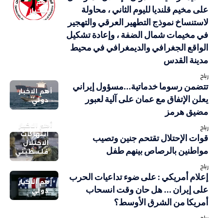
أهم
على مخيم قلنديا لليوم الثاني ، محاولة
الاخبار
لاستنساخ نموذج التطهير العرقي والتهجير
في مخيمات شمال الضفة ، وإعادة تشكيل
الواقع الجغرافي والديمغرافي في محيط
مدينة القدس
رباح
تتضمن رسوما خدماتية…مسؤول إيراني
أهم الاخبار
يعلن الإتفاق مع عمان على آلية لعبور
دولي
مضيق هرمز
أهم الاخبار
رباح
انتهاكات
قوات الإحتلال تقتحم جنين وتصيب
الاحتلال
مواطنين بالرصاص بينهم طفل
فلسطيني
رباح
إعلام أمريكي : على ضوء تداعيات الحرب
أهم الاخبار
على إيران … هل حان وقت انسحاب
دولي
أمريكا من الشرق الأوسط؟
رباح